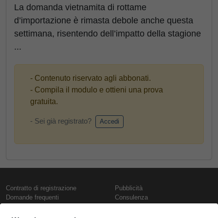
La domanda vietnamita di rottame
d’importazione è rimasta debole anche questa
settimana, risentendo dell’impatto della stagione
...
- Contenuto riservato agli abbonati.
- Compila il modulo e ottieni una prova
gratuita.
- Sei già registrato?
Accedi
Contratto di registrazione
Pubblicità
Domande frequenti
Consulenza
Informativa sull'uso dei cookie
Rapporti e pubblicazioni
Presentazione