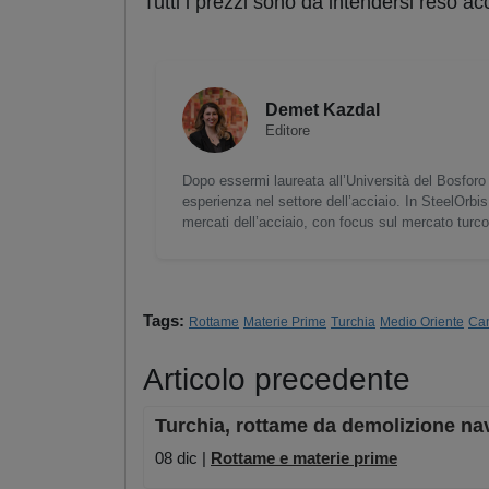
Tutti i prezzi sono da intendersi reso ac
Demet Kazdal
Editore
Dopo essermi laureata all’Università del Bosforo 
esperienza nel settore dell’acciaio. In SteelOrbis
mercati dell’acciaio, con focus sul mercato turc
Tags:
Rottame
Materie Prime
Turchia
Medio Oriente
Can
Articolo precedente
Turchia, rottame da demolizione nav
08 dic |
Rottame e materie prime