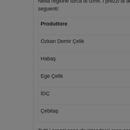
Nella regione turca di Izmir, i prezzi di 
seguenti:
Produttore
Özkan Demir Çelik
Habaş
Ege Çelik
İDÇ
Çebitaş