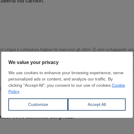
ciaieria via camion.
in Lingua e Letteratura Inglese ho trascorso gli ultimi 15 anni sviluppando un
 ricopro il ruolo di Head of Content Department. Scrivo e curo notizie e report
o e sulle dinamiche del mercato globale.
t. Navale
Prod. Siderurgica
ale: lieve aumento dei prezzi