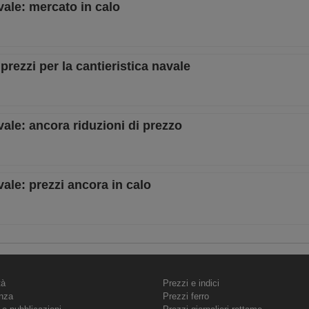
vale: mercato in calo
 prezzi per la cantieristica navale
vale: ancora riduzioni di prezzo
vale: prezzi ancora in calo
tà
Prezzi e indici
nza
Prezzi ferro