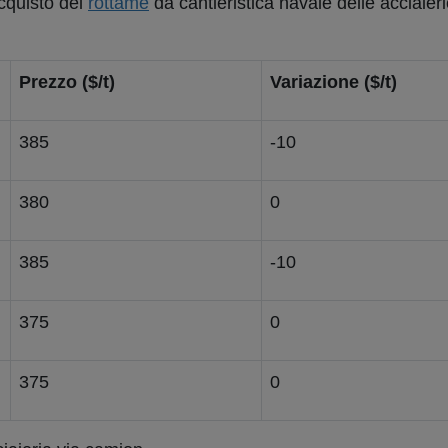
acquisto del
rottame
da cantieristica navale delle acciaieri
Prezzo ($/t)
Variazione ($/t)
385
-10
380
0
385
-10
375
0
375
0