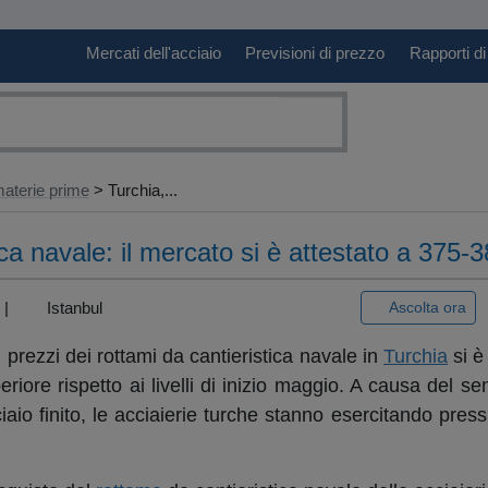
Mercati dell'acciaio
Previsioni di prezzo
Rapporti di
aterie prime
> Turchia,...
ca navale: il mercato si è attestato a 375-3
) |
Istanbul
Ascolta ora
 prezzi dei rottami da cantieristica navale in
Turchia
si è
eriore rispetto ai livelli di inizio maggio. A causa del s
ciaio finito, le acciaierie turche stanno esercitando pres