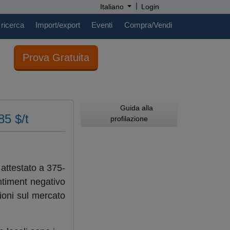
|
Italiano
Login
 ricerca
Import/export
Eventi
Compra/Vendi
Prova Gratuita
Guida alla
85 $/t
profilazione
 attestato a 375-
entiment negativo
sioni sul mercato