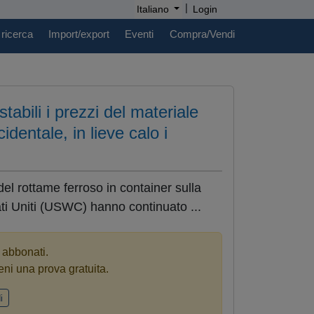
|
Italiano
Login
 ricerca
Import/export
Eventi
Compra/Vendi
stabili i prezzi del materiale
identale, in lieve calo i
el rottame ferroso in container sulla
ati Uniti (USWC) hanno continuato ...
i abbonati.
eni una prova gratuita.
i