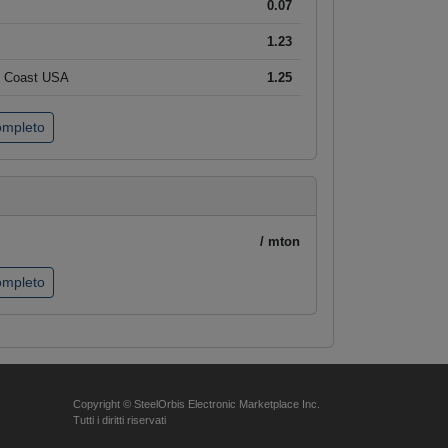
0.07
1.23
t Coast USA
1.25
completo
/ mton
completo
Copyright © SteelOrbis Electronic Marketplace Inc.
Tutti i diritti riservati