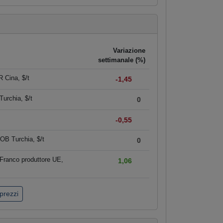
Variazione
settimanale (%)
 Cina, $/t
-1,45
urchia, $/t
0
-0,55
OB Turchia, $/t
0
Franco produttore UE,
1,06
 prezzi