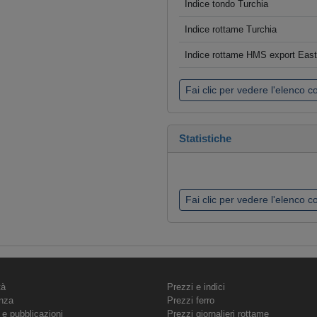
Indice tondo Turchia
Indice rottame Turchia
Indice rottame HMS export Eas
Fai clic per vedere l'elenco 
Statistiche
Fai clic per vedere l'elenco 
tà
Prezzi e indici
nza
Prezzi ferro
 e pubblicazioni
Prezzi giornalieri rottame