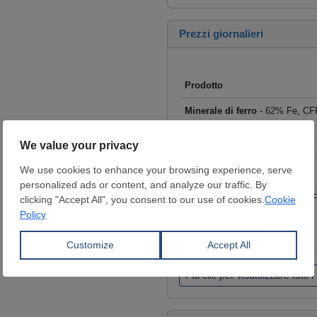
Prezzi giornalieri
Prodotto
Minerale di ferro
- 62% Fe, CFR
Rottame
- HMS I/II 80:20, CFR T
Billette
- FOB Cina, $/t
Tondo per cemento armato
- F
Coils laminati a caldo (HRC)
- 
€/t
Fai clic per visualizzare tutti i