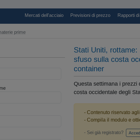
Mercati dell'acciaio
Previsioni di prezzo
Rapporti di
aterie prime
Stati Uniti, rottame: 
sfuso sulla costa occ
container
Questa settimana i prezzi d
me
costa occidentale degli St
- Contenuto riservato agl
- Compila il modulo e otti
- Sei già registrato?
Acced