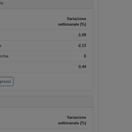
io
Variazione
settimanale (%)
-1.09
a
-2.13
rchia
0
0.44
 prezzi
Variazione
settimanale (%)