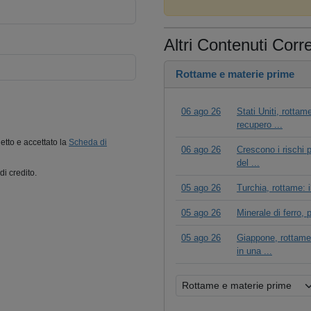
Altri Contenuti Corre
Rottame e materie prime
06 ago 26
Stati Uniti, rottam
recupero ...
letto e accettato la
Scheda di
06 ago 26
Crescono i rischi p
del ...
di credito.
05 ago 26
Turchia, rottame: 
05 ago 26
Minerale di ferro,
05 ago 26
Giappone, rottame:
in una ...