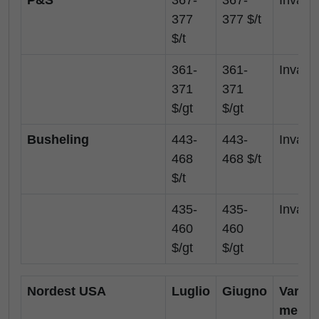
P&S
367-
367-
Invariat
377
377 $/t
$/t
361-
361-
Invariat
371
371
$/gt
$/gt
Busheling
443-
443-
Invariat
468
468 $/t
$/t
435-
435-
Invariat
460
460
$/gt
$/gt
Nordest USA
Luglio
Giugno
Var.
mensi