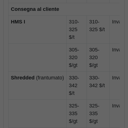
Consegna al cliente
HMS I
310-
310-
Invariat
325
325 $/t
$/t
305-
305-
Invariat
320
320
$/gt
$/gt
Shredded
(frantumato)
330-
330-
Invariat
342
342 $/t
$/t
325-
325-
Invariat
335
335
$/gt
$/gt