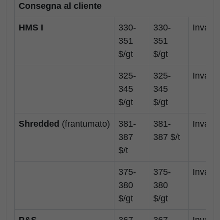
Consegna al cliente
HMS I
330-
330-
Invariat
351
351
$/gt
$/gt
325-
325-
Invariat
345
345
$/gt
$/gt
Shredded
(frantumato)
381-
381-
Invariat
387
387 $/t
$/t
375-
375-
Invariat
380
380
$/gt
$/gt