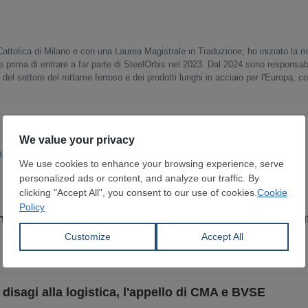
Cattolica di Milano e con una Laurea Magistrale in Traduzione, ho iniziato la m
 prima di entrare a far parte di SteelOrbis nel 2023. Dal 2024 sono responsabil
del settore del rottame ferroso e dei prodotti lunghi in acciaio per l'Europa, c
a
Prod. Siderurgica
e del gruppo tedesco Scholz dopo l'approvazione uff
 disagi alla logistica, l'appello di CMA e BVSE