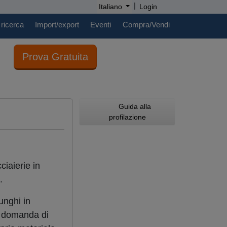
|
Italiano
Login
 ricerca
Import/export
Eventi
Compra/Vendi
Prova Gratuita
Guida alla
profilazione
ciaierie in
.
unghi in
a domanda di