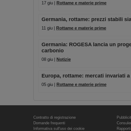
17 giu |
Rottame e materie prime
Germania, rottame: prezzi stabili si
11 giu |
Rottame e materie prime
Germania: ROGESA lancia un progetto
carbonio
08 giu |
Notizie
Europa, rottame: mercati invariati a
05 giu |
Rottame e materie prime
Contratto di registrazione
Pubblici
Domande frequenti
Consule
Informativa sull'uso dei cookie
Rapporti