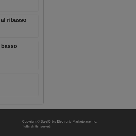
 al ribasso
a basso
Copyright © SteelOrbis Electronic Marketplace Inc.
Tutti i diritti riservati