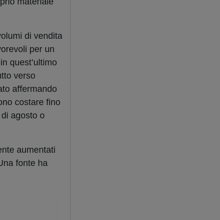
oprio materiale
volumi di vendita
vorevoli per un
in quest’ultimo
utto verso
to affermando
ono costare fino
 di agosto o
mente aumentati
 Una fonte ha