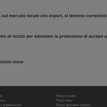
a sul mercato locale che export, si temono correzioni
 di riciclo per stimolare la produzione di acciaio 
 inizio mese
tà
Prezzi e indici
nza
Prezzi ferro
 e pubblicazioni
Prezzi giornalieri rottame