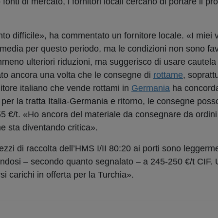
onti di mercato, i fornitori locali cercano di portare il pr
 difficile», ha commentato un fornitore locale. «I miei 
a media per questo periodo, ma le condizioni non sono fa
meno ulteriori riduzioni, ma suggerisco di usare cautela 
eato ancora una volta che le consegne di
rottame
, sopratt
ornitore italiano che vende rottami in
Germania
ha concorda
er la tratta Italia-Germania e ritorno, le consegne poss
0-55 €/t. «Ho ancora del materiale da consegnare da ordini
e sta diventando critica».
rezzi di raccolta dell’HMS I/II 80:20 ai porti sono legger
zzandosi – secondo quanto segnalato – a 245-250 €/t CIF.
 carichi in offerta per la Turchia».