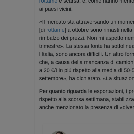
rottame
è scarsa, e, come hanno riferito f
ai paesi vicini.
«Il mercato sta attraversando un momento
[di
rottame
] a ottobre sono rimasti nell
rimbalzo dei prezzi. Non mi aspetto nem
trimestre». La stessa fonte ha sottolin
l’Italia, sono ancora difficili. Un altro f
che, a causa della mancanza di camion p
a 20 €/t in più rispetto alla media di 5
settembre», ha dichiarato. «La situazion
Per quanto riguarda le esportazioni, i p
rispetto alla scorsa settimana, stabili
anche menzionato la presenza di «diversi