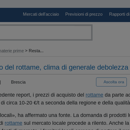
Mercati dell'acciaio
Previsioni di prezzo
Rapporti di
aterie prime
> Resta...
o del rottame, clima di generale debolezza
) |
Brescia
Ascolta ora
dente report, i prezzi di acquisto del
rottame
da parte ac
di circa 10-20 €/t a seconda della regione e della qualità
 locali», ha affermato una fonte. La domanda di prodotti l
di
rottame
sul mercato locale procede a rilento. Anche l