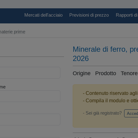
Mercati dell'acciaio
Previsioni di prezzo
Rapporti di
aterie prime
Minerale di ferro, p
2026
Origine Prodotto Tenore d
me
- Contenuto riservato agl
- Compila il modulo e otti
- Sei già registrato?
Acced