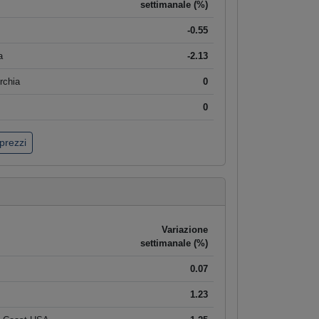
settimanale (%)
-0.55
a
-2.13
rchia
0
0
 prezzi
Variazione
settimanale (%)
0.07
1.23