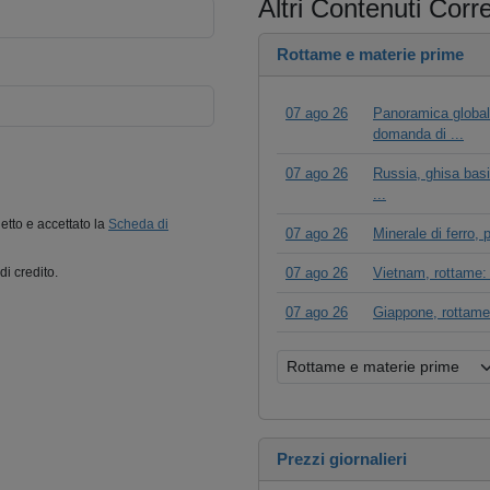
Altri Contenuti Corre
Rottame e materie prime
07 ago 26
Panoramica globale
domanda di ...
07 ago 26
Russia, ghisa basi
...
letto e accettato la
Scheda di
07 ago 26
Minerale di ferro,
07 ago 26
Vietnam, rottame: 
di credito.
07 ago 26
Giappone, rottame:
Prezzi giornalieri