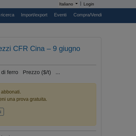
|
Italiano
Login
 ricerca
Import/export
Eventi
Compra/Vendi
rezzi CFR Cina – 9 giugno
i ferro Prezzo ($/t) ...
i abbonati.
eni una prova gratuita.
i