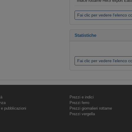
Indice rottame HMS export Eas
Fai clic per vedere l'elenco 
Statistiche
Fai clic per vedere l'elenco 
tà
Prezzi e indici
nza
Prezzi ferro
 e pubblicazioni
Prezzi giornalieri rottame
Prezzi vergella