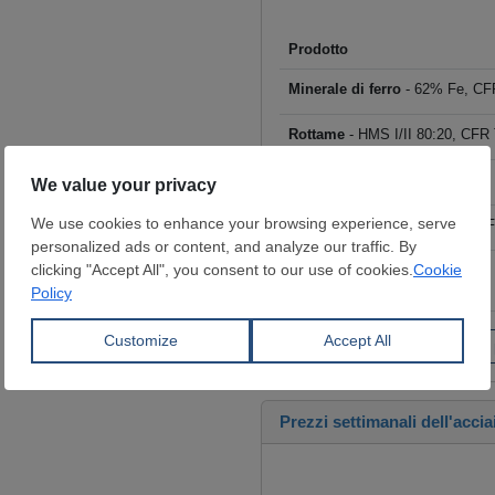
Prodotto
Minerale di ferro
- 62% Fe, CFR
Rottame
- HMS I/II 80:20, CFR T
Billette
- FOB Cina, $/t
Tondo per cemento armato
- F
Coils laminati a caldo (HRC)
- 
€/t
Fai clic per visualizzare tutti i
Prezzi settimanali dell'accia