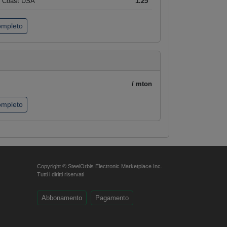
t Coast USA
1.25
completo
/ mton
completo
Copyright © SteelOrbis Electronic Marketplace Inc.
Tutti i diritti riservati
Abbonamento
Pagamento