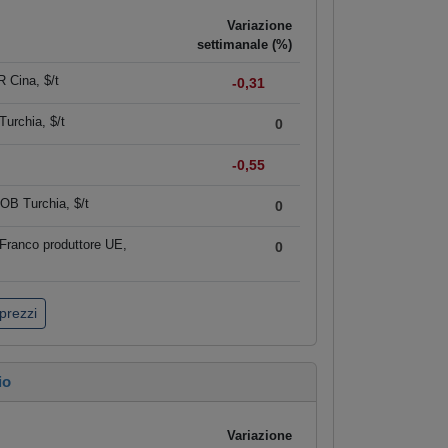
Variazione
settimanale (%)
 Cina, $/t
-0,31
urchia, $/t
0
-0,55
OB Turchia, $/t
0
Franco produttore UE,
0
 prezzi
io
Variazione