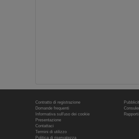
Contratto di registrazione
Pubblici
Domande frequenti
Consule
Informativa sull'uso dei cookie
Rapporti
Presentazione
Contattaci
Termini di utilizzo
Politica di riservatezza