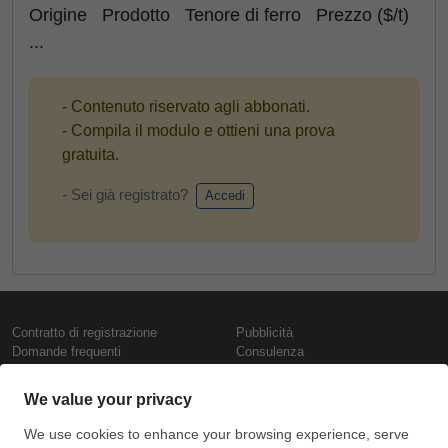
Origine Prodotto Tenore di ferro Prezzo ($/t)
...
- Contenuto riservato agli abbonati.
- Compila il modulo e ottieni una prova
gratuita.
- Sei già registrato?
Accedi
Contratto di registrazione
Pubblicità
Domande frequenti
Consulenza
Informativa sull'uso dei cookie
Rapporti e pubblicazioni
Presentazione
Contattaci
Termini di utilizzo
Politica di riservatezza