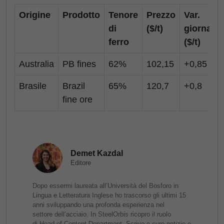
Origine
Prodotto
Tenore
Prezzo
Var.
di
($/t)
giornalie
ferro
($/t)
Australia
PB fines
62%
102,15
+0,85
Brasile
Brazil
65%
120,7
+0,8
fine ore
Demet Kazdal
Editore
Dopo essermi laureata all’Università del Bosforo in
Lingua e Letteratura Inglese ho trascorso gli ultimi 15
anni sviluppando una profonda esperienza nel
settore dell’acciaio. In SteelOrbis ricopro il ruolo
di Head of Content Department. Scrivo e curo notizie e