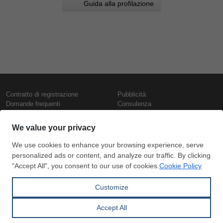
Guida alla profilazione
Contratto di registrazione
Pubblicità
Domande frequenti
Consulenza
Informativa sull'uso dei cookie
Rapporti e pubblicazioni
Presentazione
Contattaci
Termini di utilizzo
Politica di riservatezza
Prezzi e indici
Copyright © SteelOrbis Electronic
Marketplace Inc.
Prezzi ferro
Tutti i diritti riservati
Prezzi giornalieri rottame
Prezzi vergella
Abbonamento
Pagamento