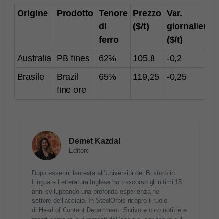
Origine
Prodotto
Tenore
Prezzo
Var.
di
($/t)
giornaliera
ferro
($/t)
Australia
PB fines
62%
105,8
-0,2
Brasile
Brazil
65%
119,25
-0,25
fine ore
Demet Kazdal
Editore
Dopo essermi laureata all’Università del Bosforo in
Lingua e Letteratura Inglese ho trascorso gli ultimi 15
anni sviluppando una profonda esperienza nel
settore dell’acciaio. In SteelOrbis ricopro il ruolo
di Head of Content Department. Scrivo e curo notizie e