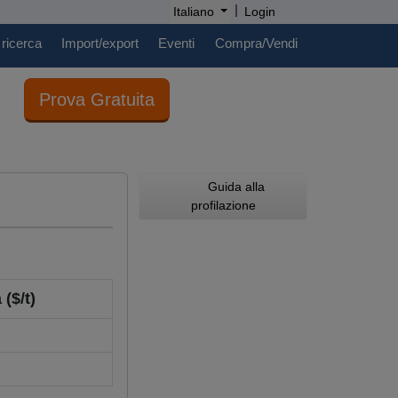
|
Italiano
Login
 ricerca
Import/export
Eventi
Compra/Vendi
Prova Gratuita
Guida alla
profilazione
 ($/t)