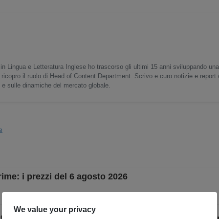
in Lingua e Letteratura Inglese ho trascorso gli ultimi 15 anni sviluppando un
 ricopro il ruolo di Head of Content Department. Scrivo e curo notizie e report
o e sulle dinamiche del mercato globale.
e
rime: i prezzi del 6 agosto 2026
di ferro si sta orientando verso un sistema di mercato