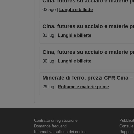
Cina, futures su acciaio e materie p
03 ago |
Lunghi e billette
Cina, futures su acciaio e materie pr
31 lug |
Lunghi e billette
Cina, futures su acciaio e materie pr
30 lug |
Lunghi e billette
Minerale di ferro, prezzi CFR Cina –
29 lug |
Rottame e materie prime
Contratto di registrazione
Pubblici
Domande frequenti
Consule
Informativa sull'uso dei cookie
Rapporti