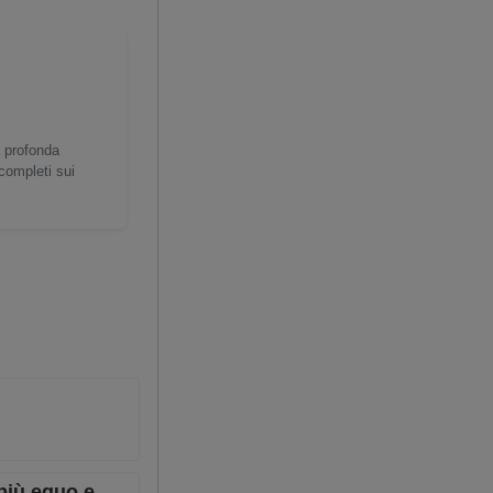
a profonda
 completi sui
 più equo e