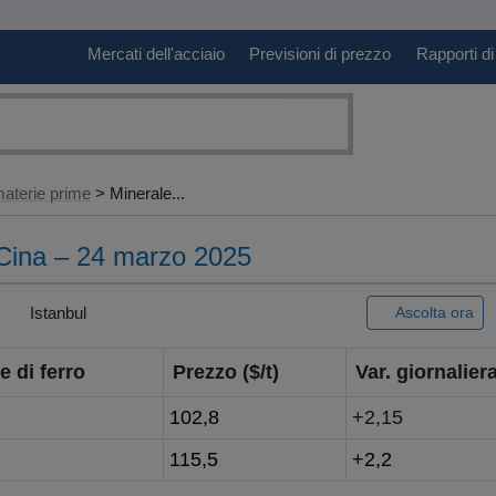
Mercati dell'acciaio
Previsioni di prezzo
Rapporti di
aterie prime
> Minerale...
 Cina – 24 marzo 2025
|
Istanbul
Ascolta ora
e di ferro
Prezzo ($/t)
Var. giornaliera
102,8
+2,15
115,5
+2,2