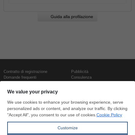
Guida alla profilazione
Contratto di registrazione
Pubblicità
Domande frequenti
Consulenza
Informativa sull'uso dei cookie
Rapporti e pubblicazioni
Presentazione
Contattaci
Termini di utilizzo
Politica di riservatezza
Prezzi e indici
Copyright © SteelOrbis Electronic
Marketplace Inc.
Prezzi ferro
Tutti i diritti riservati
Prezzi giornalieri rottame