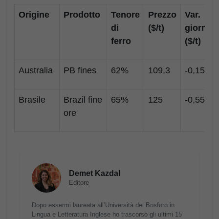
Origine
Prodotto
Tenore
Prezzo
Var.
di
($/t)
giornali
ferro
($/t)
Australia
PB fines
62%
109,3
-0,15
Brasile
Brazil fine
65%
125
-0,55
ore
Demet Kazdal
Editore
Dopo essermi laureata all’Università del Bosforo in
Lingua e Letteratura Inglese ho trascorso gli ultimi 15