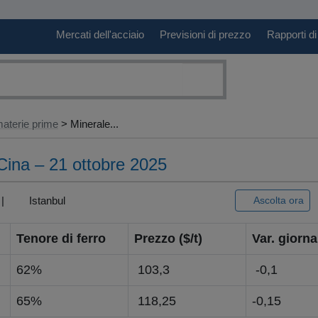
Mercati dell'acciaio
Previsioni di prezzo
Rapporti di
aterie prime
> Minerale...
 Cina – 21 ottobre 2025
) |
Istanbul
Ascolta ora
Tenore di ferro
Prezzo ($/t)
Var. giornal
62%
103,3
-0,1
65%
118,25
-0,15