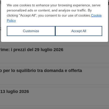
di ferro si sta orientando verso un sistema di mercato
 29 luglio 2026
ime: i prezzi del 29 luglio 2026
lo per lo squilibrio tra domanda e offerta
 13 luglio 2026