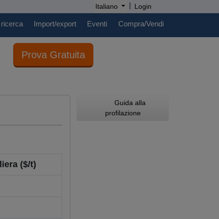
|
Italiano
Login
 ricerca
Import/export
Eventi
Compra/Vendi
Prova Gratuita
Guida alla
profilazione
iera ($/t)