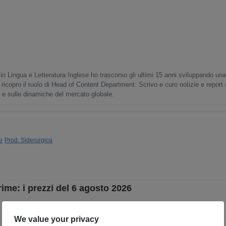
in Lingua e Letteratura Inglese ho trascorso gli ultimi 15 anni sviluppando un
 ricopro il ruolo di Head of Content Department. Scrivo e curo notizie e report
o e sulle dinamiche del mercato globale.
e
Prod. Siderurgica
rime: i prezzi del 6 agosto 2026