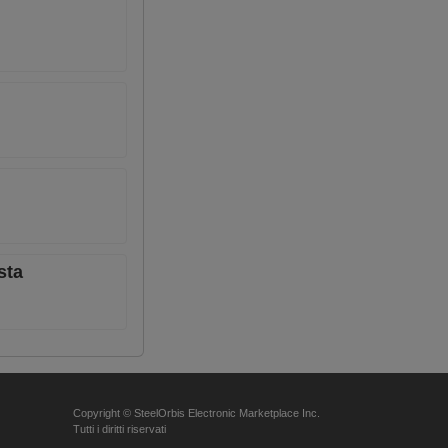
sta
Copyright © SteelOrbis Electronic Marketplace Inc.
Tutti i diritti riservati