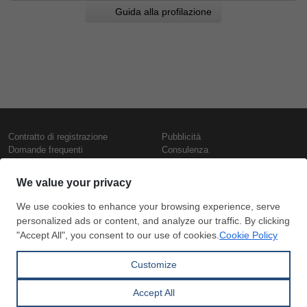
Guida alla profilazione
Contratto di registrazione
Pubblicità
Domande frequenti
Consulenza
Informativa sull'uso dei cookie
Rapporti e pubblicazioni
Presentazione
Contattaci
Termini di utilizzo
Politica di riservatezza
Prezzi e indici
Copyright © SteelOrbis Electronic
Marketplace Inc.
Prezzi ferro
Tutti i diritti riservati
Prezzi giornalieri rottame
Prezzi vergella
Abbonamento
Pagamento