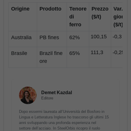
Origine
Prodotto
Tenore
Prezzo
Var.
di
($/t)
giornal
ferro
($/t)
100,15
-0,3
Australia
PB fines
62%
111,3
-0,25
Brasile
Brazil fine
65%
ore
Demet Kazdal
Editore
Dopo essermi laureata all’Università del Bosforo in
Lingua e Letteratura Inglese ho trascorso gli ultimi 15
anni sviluppando una profonda esperienza nel
settore dell’acciaio. In SteelOrbis ricopro il ruolo