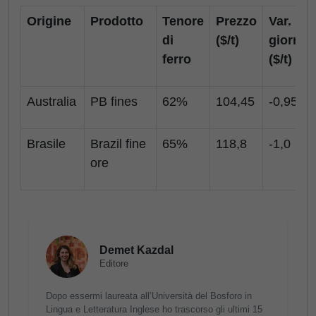
Origine
Prodotto
Tenore
Prezzo
Var.
di
($/t)
giornali
ferro
($/t)
Australia
PB fines
62%
104,45
-0,95
Brasile
Brazil fine
65%
118,8
-1,0
ore
Demet Kazdal
Editore
Dopo essermi laureata all’Università del Bosforo in
Lingua e Letteratura Inglese ho trascorso gli ultimi 15