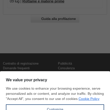
09 lug |
Rottame e materie prime
Guida alla profilazione
Contratto di registrazione
Pubblicità
Domande frequenti
Consulenza
Informativa sull'uso dei cookie
Rapporti e pubblicazioni
Presentazione
Contattaci
Termini di utilizzo
Politica di riservatezza
Prezzi e indici
Copyright © SteelOrbis Electronic
Marketplace Inc.
Prezzi ferro