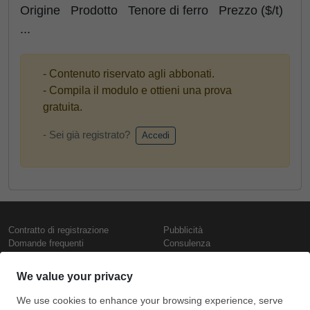
Origine Prodotto Tenore di ferro Prezzo ($/t)
...
- Contenuto riservato agli abbonati.
- Compila il modulo e ottieni una prova
gratuita.
- Sei già registrato?
Accedi
Contratto di registrazione
Pubblicità
Domande frequenti
Consulenza
Informativa sull'uso dei cookie
Rapporti e pubblicazioni
Presentazione
Contattaci
Termini di utilizzo
Politica di riservatezza