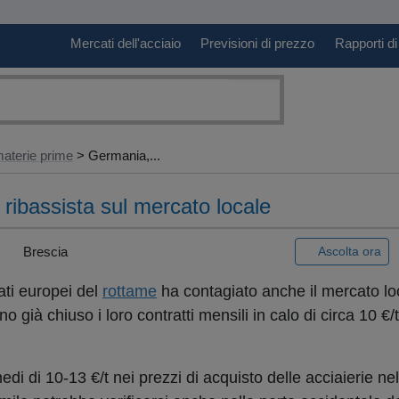
Mercati dell'acciaio
Previsioni di prezzo
Rapporti di
aterie prime
> Germania,...
ribassista sul mercato locale
|
Brescia
Ascolta ora
ati europei del
rottame
ha contagiato anche il mercato lo
no già chiuso i loro contratti mensili in calo di circa 10 €/t r
medi di 10-13 €/t nei prezzi di acquisto delle acciaierie ne