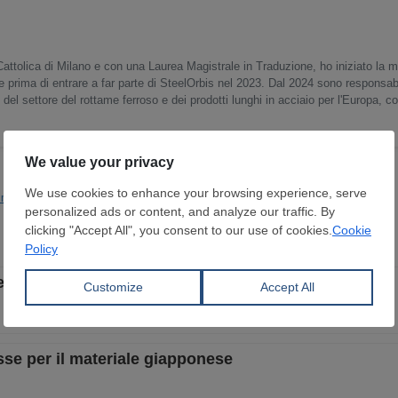
Cattolica di Milano e con una Laurea Magistrale in Traduzione, ho iniziato la m
 prima di entrare a far parte di SteelOrbis nel 2023. Dal 2024 sono responsabil
del settore del rottame ferroso e dei prodotti lunghi in acciaio per l'Europa, c
nione Europea
Prod. Siderurgica
zzi stabili nonostante la debole domanda di acciaio
sse per il materiale giapponese