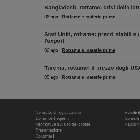
Bangladesh, rottame: crisi delle lett
06 ago |
Rottame e materie prime
Stati Uniti, rottame: prezzi stabili 
l'export
06 ago |
Rottame e materie prime
Turchia, rottame: il prezzo dagli US
05 ago |
Rottame e materie prime
Contratto di registrazione
Pubblici
Domande frequenti
Consule
Informativa sull'uso dei cookie
Rapporti
Presentazione
Contattaci