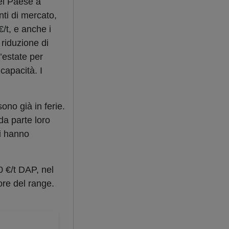
del Paese a
nti di mercato,
/t, e anche i
 riduzione di
’estate per
capacità. I
sono già in ferie.
da parte loro
ri hanno
0 €/t DAP, nel
ore del range.