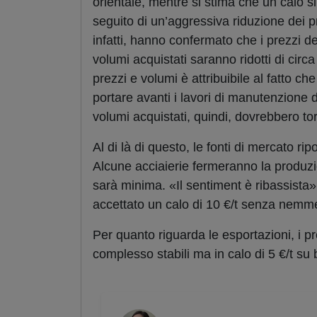
orientale, mentre si stima che un calo s
seguito di un’aggressiva riduzione dei p
infatti, hanno confermato che i prezzi d
volumi acquistati saranno ridotti di cir
prezzi e volumi è attribuibile al fatto c
portare avanti i lavori di manutenzione 
volumi acquistati, quindi, dovrebbero tor
Al di là di questo, le fonti di mercato ri
Alcune acciaierie fermeranno la produzi
sarà minima. «Il sentiment è ribassist
accettato un calo di 10 €/t senza nemme
Per quanto riguarda le esportazioni, i p
complesso stabili ma in calo di 5 €/t su