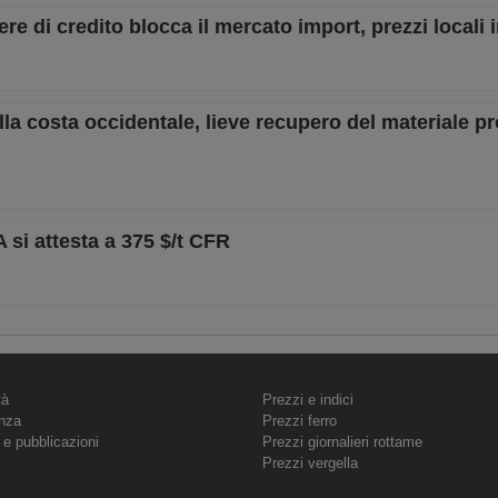
ere di credito blocca il mercato import, prezzi locali 
sulla costa occidentale, lieve recupero del materiale p
A si attesta a 375 $/t CFR
tà
Prezzi e indici
nza
Prezzi ferro
 e pubblicazioni
Prezzi giornalieri rottame
Prezzi vergella