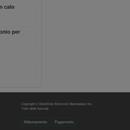
in calo
ronto per
Copyright © SteelOrbis Electronic Marketplace Inc.
Tutti i diritti riservati
Abbonamento
Pagamento