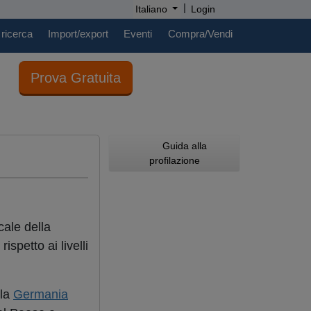
|
Italiano
Login
 ricerca
Import/export
Eventi
Compra/Vendi
Prova Gratuita
Guida alla
profilazione
cale della
ispetto ai livelli
lla
Germania