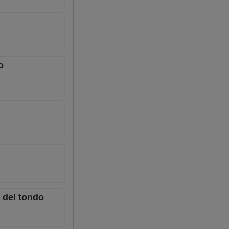
o
i del tondo