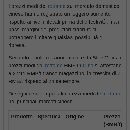
I prezzi medi del
rottame
sul mercato domestico
cinese hanno registrato un leggero aumento
rispetto ai livelli rilevati prima delle festività, ma i
bassi margini dei produttori siderurgici
potrebbero limitare qualsiasi possibilità di
ripresa.
Secondo le informazioni raccolte da SteelOrbis, i
prezzi medi del
rottame
HMS in
Cina
si attestano
a 2.211 RMB/t franco magazzino, in crescita di 7
RMB/t rispetto al 24 settembre.
Di seguito sono riportati i prezzi medi del
rottame
nei principali mercati cinesi:
Prodotto
Specifica
Origine
Prezzo
P
(RMB/t)
(