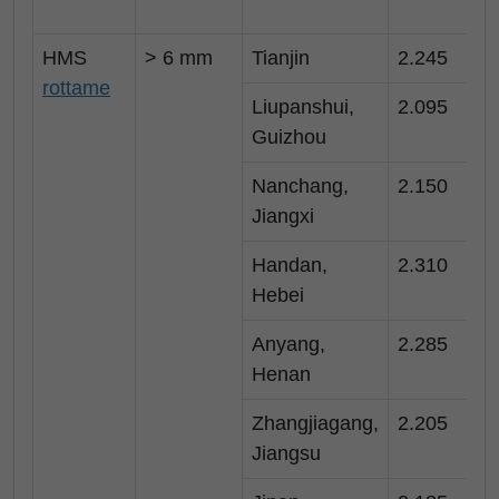
HMS
> 6 mm
Tianjin
2.245
3
rottame
Liupanshui,
2.095
2
Guizhou
Nanchang,
2.150
3
Jiangxi
Handan,
2.310
3
Hebei
Anyang,
2.285
3
Henan
Zhangjiagang,
2.205
3
Jiangsu