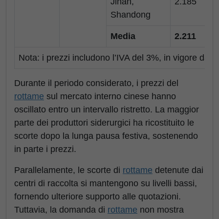
Jinan,
2.185
3
Shandong
Media
2.211
3
Nota: i prezzi includono l’IVA del 3%, in vigore dal
Durante il periodo considerato, i prezzi del
rottame
sul mercato interno cinese hanno
oscillato entro un intervallo ristretto. La maggior
parte dei produttori siderurgici ha ricostituito le
scorte dopo la lunga pausa festiva, sostenendo
in parte i prezzi.
Parallelamente, le scorte di
rottame
detenute dai
centri di raccolta si mantengono su livelli bassi,
fornendo ulteriore supporto alle quotazioni.
Tuttavia, la domanda di
rottame
non mostra