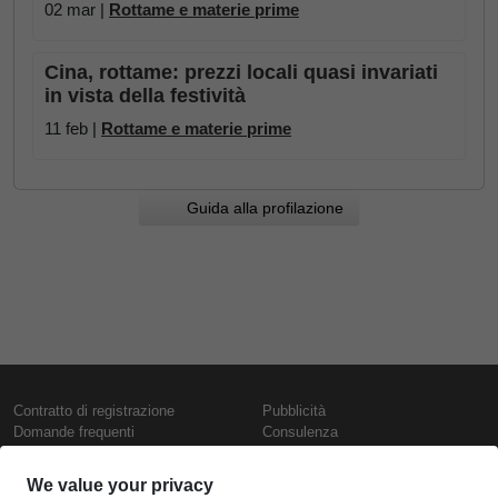
02 mar |
Rottame e materie prime
Cina, rottame: prezzi locali quasi invariati
in vista della festività
11 feb |
Rottame e materie prime
Guida alla profilazione
Contratto di registrazione
Pubblicità
Domande frequenti
Consulenza
Informativa sull'uso dei cookie
Rapporti e pubblicazioni
Presentazione
Contattaci