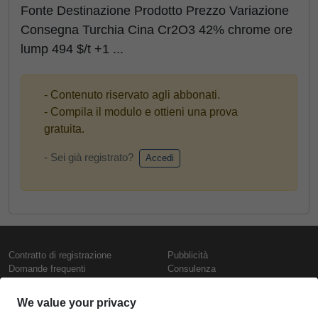
Fonte Destinazione Prodotto Prezzo Variazione
Consegna Turchia Cina Cr2O3 42% chrome ore
lump 494 $/t +1 ...
- Contenuto riservato agli abbonati.
- Compila il modulo e ottieni una prova
gratuita.
- Sei già registrato?
Accedi
Contratto di registrazione
Pubblicità
Domande frequenti
Consulenza
Informativa sull'uso dei cookie
Rapporti e pubblicazioni
Presentazione
Contattaci