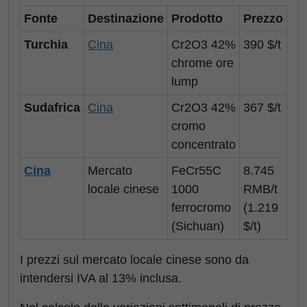
Fonte
Destinazione
Prodotto
Prezzo
Va
Turchia
Cina
Cr2O3 42%
390 $/t
-
chrome ore
lump
Sudafrica
Cina
Cr2O3 42%
367 $/t
+ 1
cromo
concentrato
Cina
Mercato
FeCr55C
8.745
+ 
locale cinese
1000
RMB/t
RM
ferrocromo
(1.219
(+ 
(Sichuan)
$/t)
I prezzi sul mercato locale cinese sono da
intendersi IVA al 13% inclusa.