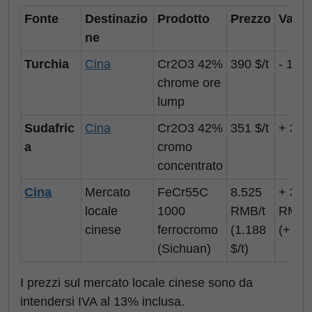
Fonte
Destinazio
Prodotto
Prezzo
Varia
ne
Turchia
Cina
Cr2O3 42%
390 $/t
- 14 $
chrome ore
lump
Sudafric
Cina
Cr2O3 42%
351 $/t
+ 30 $
a
cromo
concentrato
Cina
Mercato
FeCr55C
8.525
+ 330
locale
1000
RMB/t
RMB/
cinese
ferrocromo
(1.188
(+ 45 
(Sichuan)
$/t)
I prezzi sul mercato locale cinese sono da
intendersi IVA al 13% inclusa.