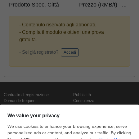
Prodotto Spec. Città Prezzo (RMB/t) ...
- Contenuto riservato agli abbonati.
- Compila il modulo e ottieni una prova
gratuita.
- Sei già registrato?
Accedi
Contratto di registrazione
Pubblicità
Domande frequenti
Consulenza
Informativa sull'uso dei cookie
Rapporti e pubblicazioni
Presentazione
Contattaci
Termini di utilizzo
Politica di riservatezza