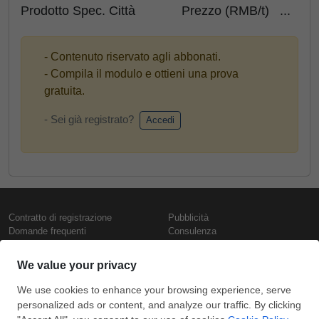
Prodotto Spec. Città Prezzo (RMB/t) ...
- Contenuto riservato agli abbonati.
- Compila il modulo e ottieni una prova
gratuita.
- Sei già registrato?
Accedi
Contratto di registrazione
Pubblicità
Domande frequenti
Consulenza
Informativa sull'uso dei cookie
Rapporti e pubblicazioni
Presentazione
Contattaci
Termini di utilizzo
Politica di riservatezza