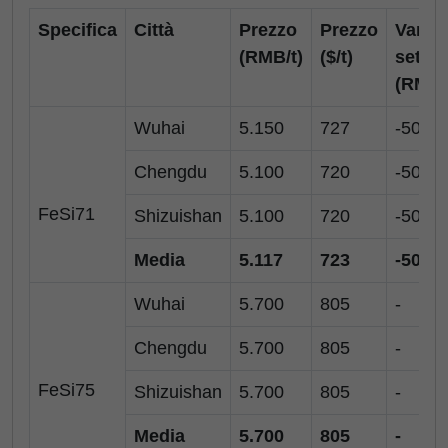
Specifica
Città
Prezzo
Prezzo
Var.
(RMB/t)
($/t)
setti
(RMB/
Wuhai
5.150
727
-50
Chengdu
5.100
720
-50
FeSi71
Shizuishan
5.100
720
-50
Media
5.117
723
-50
Wuhai
5.700
805
-
Chengdu
5.700
805
-
FeSi75
Shizuishan
5.700
805
-
Media
5.700
805
-