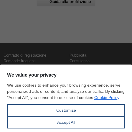
Guida alla profilazione
Contratto di registrazione
Pubblicità
Domande frequenti
Consulenza
Informativa sull'uso dei cookie
Rapporti e pubblicazioni
Presentazione
Contattaci
Termini di utilizzo
Politica di riservatezza
Prezzi e indici
Copyright © SteelOrbis Electronic
Marketplace Inc.
Prezzi ferro
Tutti i diritti riservati
Prezzi giornalieri rottame
Prezzi vergella
Abbonamento
Pagamento