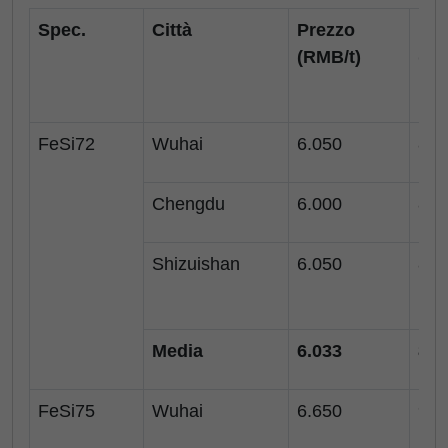
Spec.
Città
Prezzo
Pre
(RMB/t)
($
FeSi72
Wuhai
6.050
840
Chengdu
6.000
834
Shizuishan
6.050
840
Media
6.033
838
FeSi75
Wuhai
6.650
924