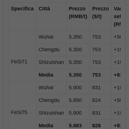
Specifica
Città
Prezzo
Prezzo
Var.
(RMB/t)
($/t)
setti
(RMB/
Wuhai
5.350
753
+50
Chengdu
5.350
753
+100
FeSi71
Shizuishan
5.350
753
+100
Media
5.350
753
+83
Wuhai
5.900
831
+100
Chengdu
5.850
824
+50
FeSi75
Shizuishan
5.900
831
+100
Media
5.883
828
+83