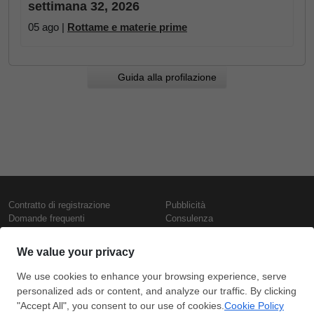
settimana 32, 2026
05 ago |
Rottame e materie prime
Guida alla profilazione
Contratto di registrazione
Pubblicità
Domande frequenti
Consulenza
Informativa sull'uso dei cookie
Rapporti e pubblicazioni
Presentazione
Contattaci
Termini di utilizzo
Politica di riservatezza