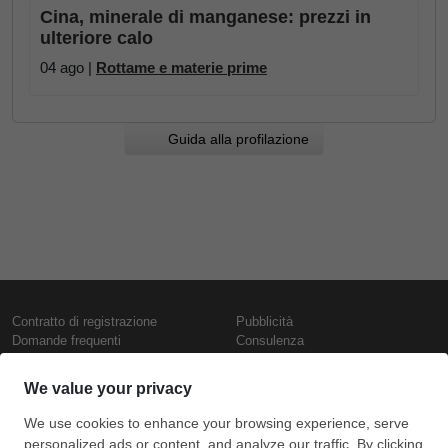
Cina, minerale di manganese: prezzi in
ulteriore calo
04 ago |
Rottame e materie prime
Guida alla profilazione
Contratto di registrazione
Pubblicità
Domande frequenti
Consulenza
Informativa sull'uso dei cookie
Rapporti e pubblicazioni
Presentazione
Contattaci
Termini di utilizzo
Politica di riservatezza