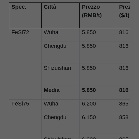
Spec.
Città
Prezzo
Prezzo
(RMB/t)
($/t
FeSi72
Wuhai
5.850
816
Chengdu
5.850
816
Shizuishan
5.850
816
Media
5.850
816
FeSi75
Wuhai
6.200
865
Chengdu
6.150
858