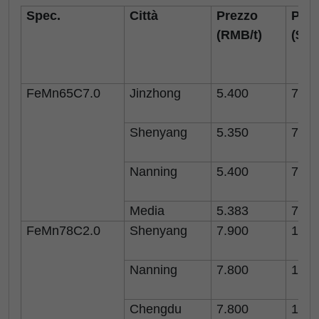
Spec.
Città
Prezzo
Prez
(RMB/t)
($/
FeMn65C7.0
Jinzhong
5.400
749
Shenyang
5.350
742
Nanning
5.400
749
Media
5.383
747
FeMn78C2.0
Shenyang
7.900
1.09
Nanning
7.800
1.08
Chengdu
7.800
1.08