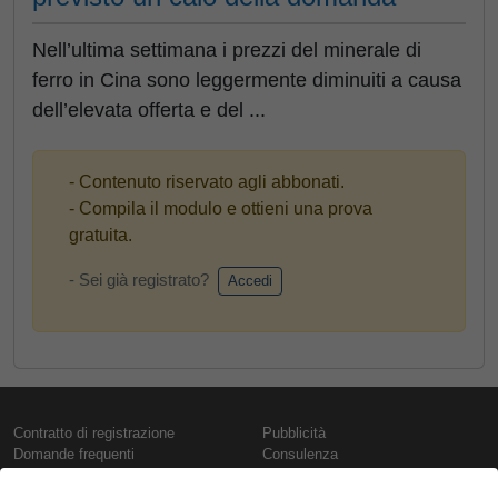
Nell’ultima settimana i prezzi del minerale di
ferro in Cina sono leggermente diminuiti a causa
dell’elevata offerta e del ...
- Contenuto riservato agli abbonati.
- Compila il modulo e ottieni una prova
gratuita.
- Sei già registrato?
Accedi
Contratto di registrazione
Pubblicità
Domande frequenti
Consulenza
Informativa sull'uso dei cookie
Rapporti e pubblicazioni
Presentazione