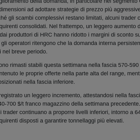
iglioramento della domanda, in particolare nel segmento
imensioni ad adottare strategie di prezzo più aggressive 
oiché gli scambi complessivi restano limitati, alcuni trader
cquirenti consolidati. Nel frattempo, un leggero aumento d
ti dai produttori di HRC hanno ridotto i margini di sconto s
 gli operatori ritengono che la domanda interna persist
i nel breve periodo.
ono rimasti stabili questa settimana nella fascia 570-590 
enuto le proprie offerte nella parte alta del range, mentr
izionati nella fascia inferiore.
 registrato un leggero incremento, attestandosi nella fasc
640-700 $/t franco magazzino della settimana precedente.
i trader continuano a proporre livelli inferiori, intorno a 6
uirenti disposti a garantire tonnellaggi più elevati.