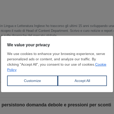
in Lingua e Letteratura Inglese ho trascorso gli ultimi 15 anni sviluppando un
 ricopro il ruolo di Head of Content Department. Scrivo e curo notizie e report
o e sulle dinamiche del mercato globale.
fermo, gli sconti non rilanciano le vendite
e, persistono domanda debole e pressioni per sconti