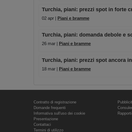
Turchia, piani: prezzi spot in forte
02 apr |
Piani e bramme
Turchia, piani: domanda debole e sc
26 mar |
Piani e bramme
Turchia, piani: prezzi spot ancora 
18 mar |
Piani e bramme
Contratto di registrazione
Pubblici
Domande frequenti
Consule
Informativa sull'uso dei cookie
Rapporti
Presentazione
Contattaci
Termini di utilizzo