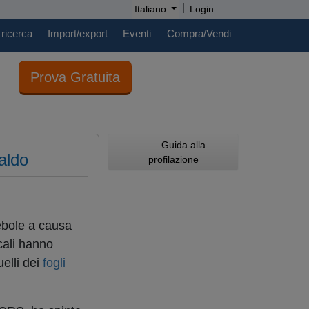
|
Italiano
Login
 ricerca
Import/export
Eventi
Compra/Vendi
Prova Gratuita
Guida alla
caldo
profilazione
ebole a causa
cali hanno
elli dei
fogli