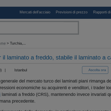
Mercati dell'acciaio
Previsioni di prezzo
Rapporti di
amme
> Turchia,...
r il laminato a freddo, stabile il laminato a 
+3) |
Istanbul
Ascolta ora
generale del mercato turco dei laminati piani rimanga d
essioni economiche su acquirenti e venditori, i trader lo
i
laminati a freddo (CRS), mantenendo invece invariati qu
ttimana precedente.