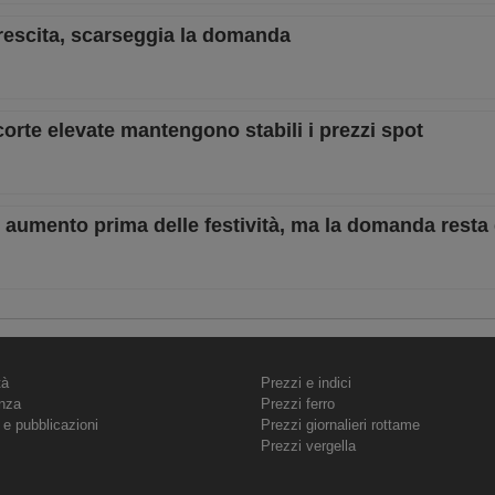
 crescita, scarseggia la domanda
orte elevate mantengono stabili i prezzi spot
in aumento prima delle festività, ma la domanda resta
tà
Prezzi e indici
nza
Prezzi ferro
 e pubblicazioni
Prezzi giornalieri rottame
Prezzi vergella