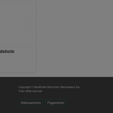
 debole
Copyright © SteelOrbis Electronic Marketplace Inc.
Tutti i diritti riservati
Abbonamento
Pagamento