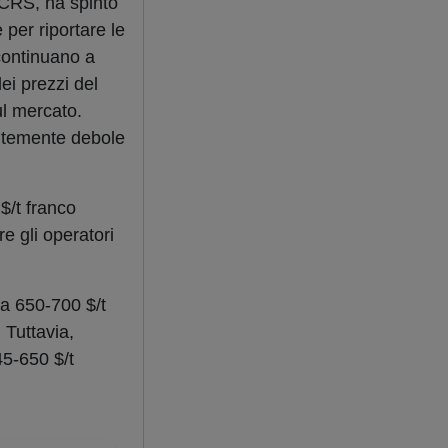
 CRS, ha spinto
per riportare le
 continuano a
ei prezzi del
ul mercato.
entemente debole
$/t franco
e gli operatori
ia 650-700 $/t
 Tuttavia,
45-650 $/t