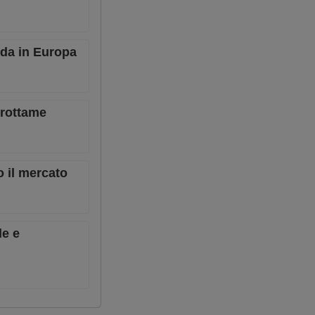
nda in Europa
l rottame
o il mercato
le e