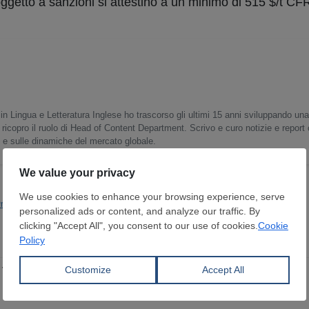
n soggetto a sanzioni si attestino a un minimo di 515 $/t CF
in Lingua e Letteratura Inglese ho trascorso gli ultimi 15 anni sviluppando un
 ricopro il ruolo di Head of Content Department. Scrivo e curo notizie e report
o e sulle dinamiche del mercato globale.
rod. Siderurgica
fermo, gli sconti non rilanciano le vendite