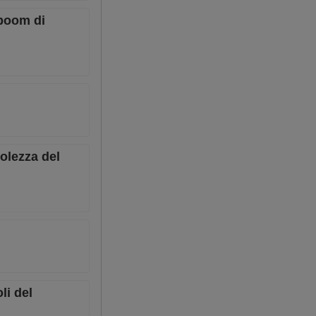
 boom di
bolezza del
li del