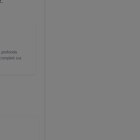
R.
a profonda
 completi sui