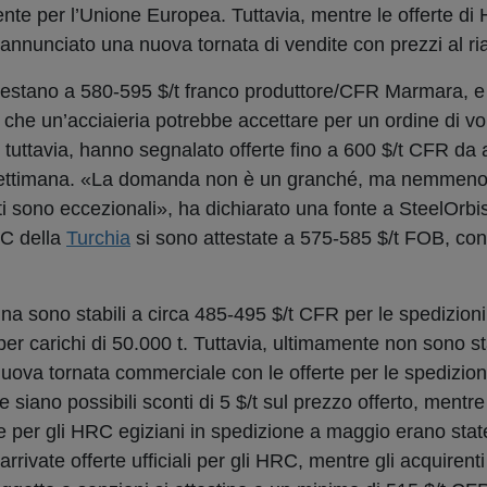
ecente per l’Unione Europea. Tuttavia, mentre le offerte d
a annunciato una nuova tornata di vendite con prezzi al ri
testano a 580-595 $/t franco produttore/CFR Marmara, e 
ra che un’acciaieria potrebbe accettare per un ordine di v
, tuttavia, hanno segnalato offerte fino a 600 $/t CFR da
a settimana. «La domanda non è un granché, ma nemmeno
esti sono eccezionali», ha dichiarato una fonte a SteelOrb
RC della
Turchia
si sono attestate a 575-585 $/t FOB, co
ina sono stabili a circa 485-495 $/t CFR per le spedizioni
r carichi di 50.000 t. Tuttavia, ultimamente non sono st
a nuova tornata commerciale con le offerte per le spedizion
he siano possibili sconti di 5 $/t sul prezzo offerto, ment
rte per gli HRC egiziani in spedizione a maggio erano sta
ivate offerte ufficiali per gli HRC, mentre gli acquirenti