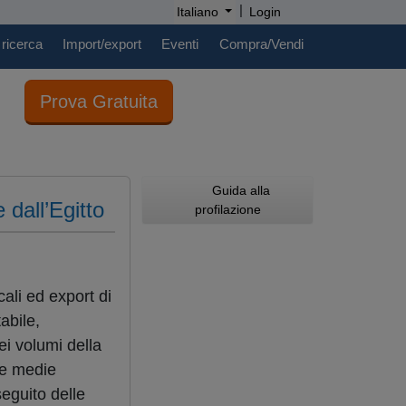
|
Italiano
Login
 ricerca
Import/export
Eventi
Compra/Vendi
Prova Gratuita
Guida alla
 dall’Egitto
profilazione
cali ed export di
abile,
ei volumi della
e e medie
seguito delle