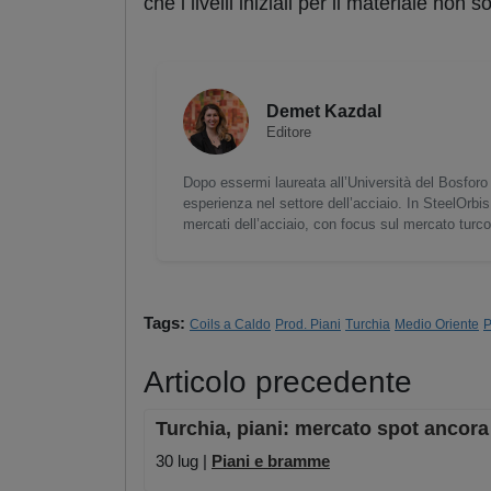
che i livelli iniziali per il materiale no
Demet Kazdal
Editore
Dopo essermi laureata all’Università del Bosforo 
esperienza nel settore dell’acciaio. In SteelOrbis
mercati dell’acciaio, con focus sul mercato turc
Tags:
Coils a Caldo
Prod. Piani
Turchia
Medio Oriente
P
Articolo precedente
Turchia, piani: mercato spot ancora 
30 lug |
Piani e bramme