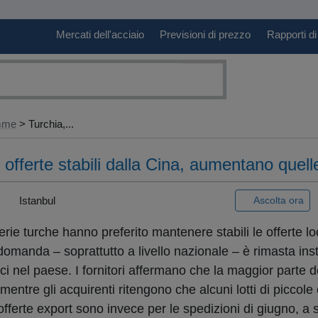
Mercati dell'acciaio
Previsioni di prezzo
Rapporti di
amme
> Turchia,...
 offerte stabili dalla Cina, aumentano quelle
|
Istanbul
Ascolta ora
erie turche hanno preferito mantenere stabili le offerte lo
domanda – soprattutto a livello nazionale – è rimasta inst
ci nel paese. I fornitori affermano che la maggior parte d
entre gli acquirenti ritengono che alcuni lotti di piccol
offerte export sono invece per le spedizioni di giugno, a 