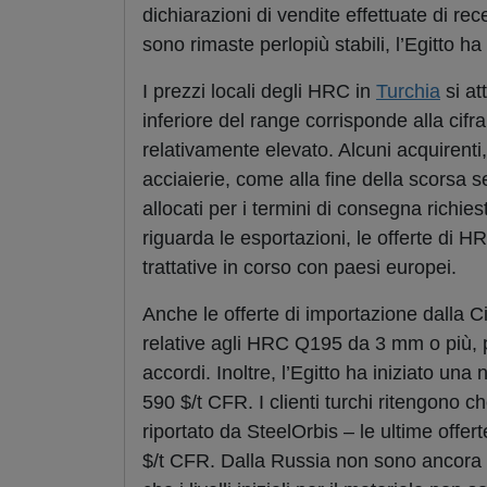
dichiarazioni di vendite effettuate di r
sono rimaste perlopiù stabili, l’Egitto h
I prezzi locali degli HRC in
Turchia
si at
inferiore del range corrisponde alla cif
relativamente elevato. Alcuni acquirenti
acciaierie, come alla fine della scors
allocati per i termini di consegna richi
riguarda le esportazioni, le offerte di H
trattative in corso con paesi europei.
Anche le offerte di importazione dalla C
relative agli HRC Q195 da 3 mm o più, pe
accordi. Inoltre, l’Egitto ha iniziato un
590 $/t CFR. I clienti turchi ritengono c
riportato da SteelOrbis – le ultime offe
$/t CFR. Dalla Russia non sono ancora arr