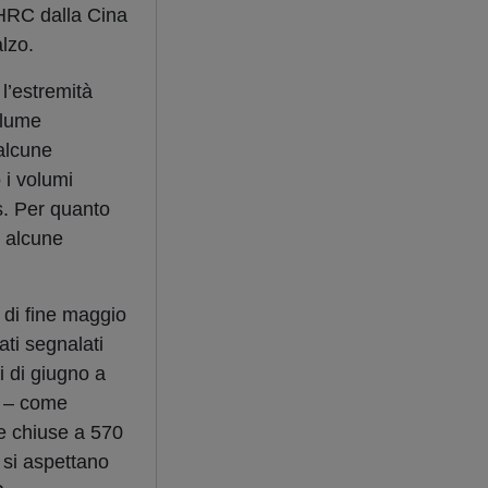
i HRC dalla Cina
alzo.
l’estremità
olume
 alcune
 i volumi
is. Per quanto
n alcune
 di fine maggio
ati segnalati
i di giugno a
re – come
te chiuse a 570
 si aspettano