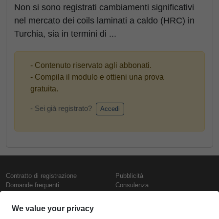
Non si sono registrati cambiamenti significativi
nel mercato dei coils laminati a caldo (HRC) in
Turchia, sia in termini di ...
- Contenuto riservato agli abbonati.
- Compila il modulo e ottieni una prova
gratuita.
- Sei già registrato?
Accedi
Contratto di registrazione
Pubblicità
Domande frequenti
Consulenza
Informativa sull'uso dei cookie
Rapporti e pubblicazioni
Presentazione
Contattaci