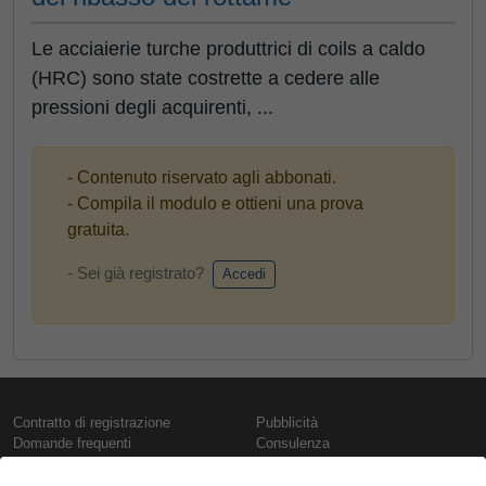
Le acciaierie turche produttrici di coils a caldo
(HRC) sono state costrette a cedere alle
pressioni degli acquirenti, ...
- Contenuto riservato agli abbonati.
- Compila il modulo e ottieni una prova
gratuita.
- Sei già registrato?
Accedi
Contratto di registrazione
Pubblicità
Domande frequenti
Consulenza
Informativa sull'uso dei cookie
Rapporti e pubblicazioni
Presentazione