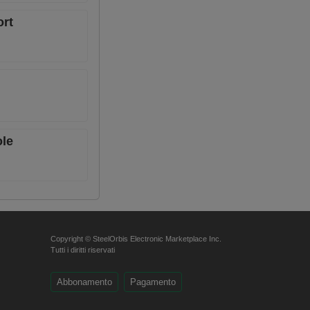
ort
ole
Copyright © SteelOrbis Electronic Marketplace Inc.
Tutti i diritti riservati
Abbonamento
Pagamento