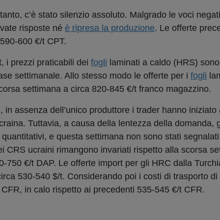
tanto, c’è stato silenzio assoluto. Malgrado le voci negat
ivate risposte né
è ripresa la produzione
. Le offerte prece
 590-600 €/t CPT.
i prezzi praticabili dei
fogli
laminati a caldo (HRS) sono 
ase settimanale. Allo stesso modo le offerte per i
fogli
lam
 scorsa settimana a circa 820-845 €/t franco magazzino.
 in assenza dell’unico produttore i trader hanno iniziato 
’Ucraina. Tuttavia, a causa della lentezza della domanda, g
antitativi, e questa settimana non sono stati segnalati
ei CRS ucraini rimangono invariati rispetto alla scorsa se
-750 €/t DAP. Le offerte import per gli HRC dalla Turch
ca 530-540 $/t. Considerando poi i costi di trasporto di c
 CFR, in calo rispetto ai precedenti 535-545 €/t CFR.