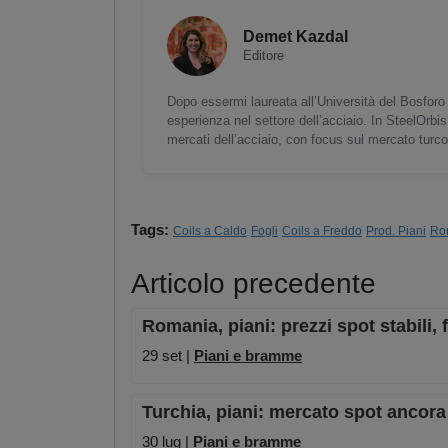
Demet Kazdal
Editore
Dopo essermi laureata all’Università del Bosforo 
esperienza nel settore dell’acciaio. In SteelOrbis
mercati dell’acciaio, con focus sul mercato turc
Tags:
Coils a Caldo
Fogli
Coils a Freddo
Prod. Piani
Ro
Articolo precedente
Romania, piani: prezzi spot stabili, 
29 set |
Piani e bramme
Turchia, piani: mercato spot ancora 
30 lug |
Piani e bramme