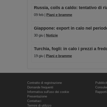
Russia, coils a caldo: tentativo di ria
09 feb |
Piani e bramme
Giappone: export in calo nel perio
30 giu |
Notizie
Turchia, fogli: in calo i prezzi a fr
19 giu |
Piani e bramme
Contratto di registrazione
Pubblici
Domande frequenti
Consule
Informativa sull'uso dei cookie
Rapporti
Presentazione
Contattaci
Termini di utilizzo