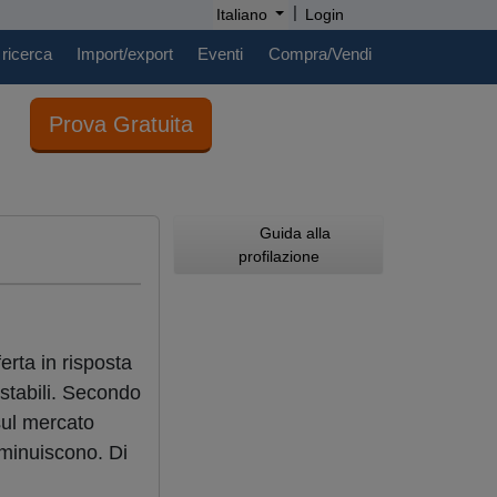
|
Italiano
Login
 ricerca
Import/export
Eventi
Compra/Vendi
Prova Gratuita
Guida alla
profilazione
erta in risposta
stabili. Secondo
sul mercato
diminuiscono. Di