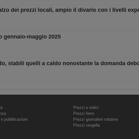
lzo dei prezzi locali, ampio il divario con i livelli exp
do gennaio-maggio 2025
eddo, stabili quelli a caldo nonostante la domanda deb
tà
Prezzi e indici
nza
Prezzi ferro
 e pubblicazioni
Prezzi giornalieri rottame
Prezzi vergella