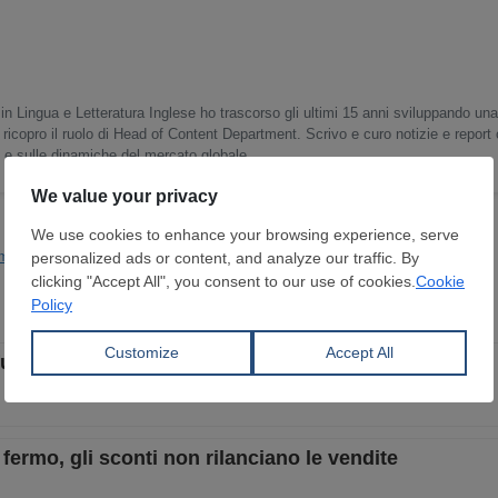
in Lingua e Letteratura Inglese ho trascorso gli ultimi 15 anni sviluppando un
 ricopro il ruolo di Head of Content Department. Scrivo e curo notizie e report
o e sulle dinamiche del mercato globale.
mania
Unione Europea
futuro incerto per Liberty Galati
fermo, gli sconti non rilanciano le vendite