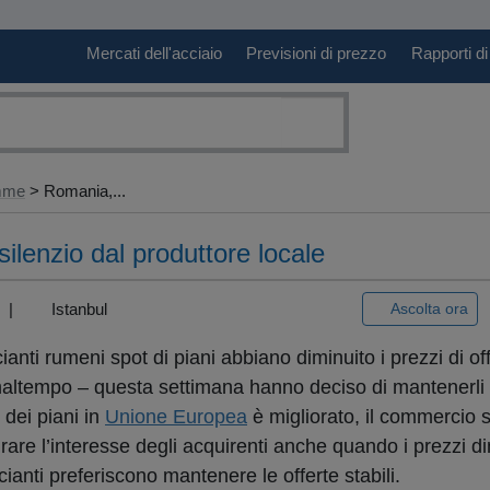
Mercati dell'acciaio
Previsioni di prezzo
Rapporti di
amme
> Romania,...
silenzio dal produttore locale
3) |
Istanbul
Ascolta ora
ti rumeni spot di piani abbiano diminuito i prezzi di off
ltempo – questa settimana hanno deciso di mantenerli 
 dei piani in
Unione Europea
è migliorato, il commercio 
tirare l’interesse degli acquirenti anche quando i prezzi 
nti preferiscono mantenere le offerte stabili.