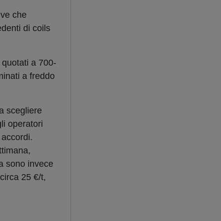
ive che
denti di coils
quotati a 700-
inati a freddo
a scegliere
li operatori
 accordi.
ttimana,
ia sono invece
irca 25 €/t,