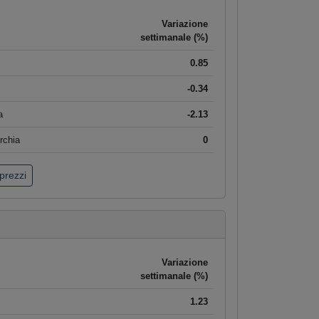
Variazione
settimanale (%)
0.85
-0.34
a
-2.13
rchia
0
 prezzi
Variazione
settimanale (%)
1.23