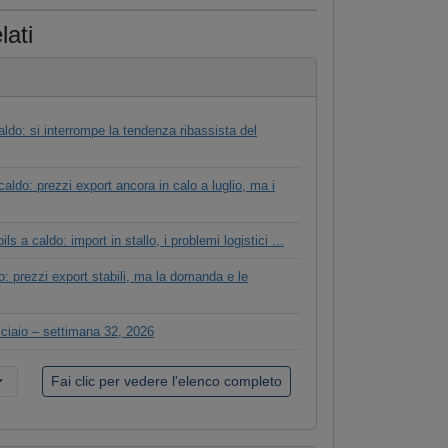
lati
aldo: si interrompe la tendenza ribassista del
aldo: prezzi export ancora in calo a luglio, ma i
ls a caldo: import in stallo, i problemi logistici ...
do: prezzi export stabili, ma la domanda e le
cciaio – settimana 32, 2026