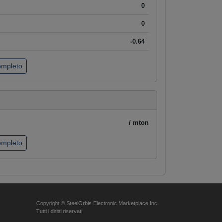
0
0
-0.64
completo
/ mton
completo
Copyright © SteelOrbis Electronic Marketplace Inc.
Tutti i diritti riservati