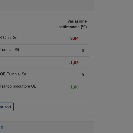
Variazione
settimanale (%)
 Cina, $/t
-3,64
urchia, $/t
0
-1,09
OB Turchia, $/t
0
Franco produttore UE,
1,06
 prezzi
io