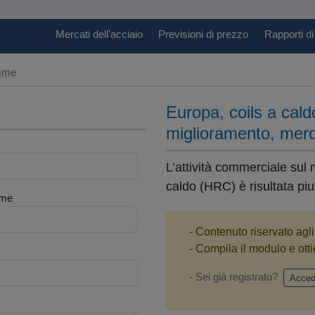
Mercati dell'acciaio
Previsioni di prezzo
Rapporti di
amme
Europa, coils a cald
miglioramento, merca
L’attività commerciale sul 
caldo (HRC) è risultata piu
me
- Contenuto riservato agl
- Compila il modulo e otti
- Sei già registrato?
Acced