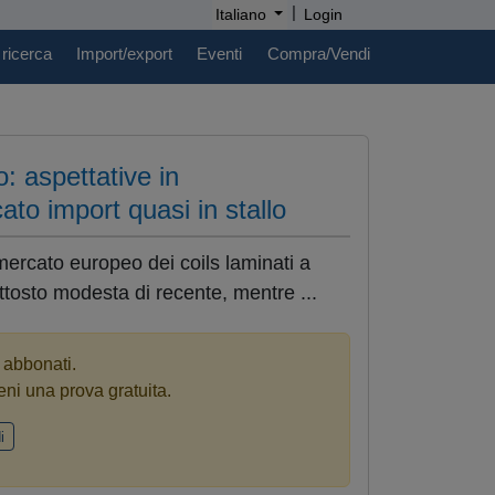
|
Italiano
Login
 ricerca
Import/export
Eventi
Compra/Vendi
o: aspettative in
to import quasi in stallo
mercato europeo dei coils laminati a
ttosto modesta di recente, mentre ...
i abbonati.
eni una prova gratuita.
i