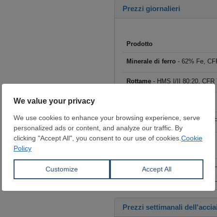
Prezzi giornalieri
Prodotto
Minerale di ferro
- 62% Fe, CFR
Rottame
- HMS I/II 80:20, CFR T
Billette
- FOB Cina, $/t
Tondo per cemento armato
- F
Coils laminati a caldo (HRC)
- 
€/t
Fai clic per visualizzare tutti i
Prezzi settimanali dell'accia