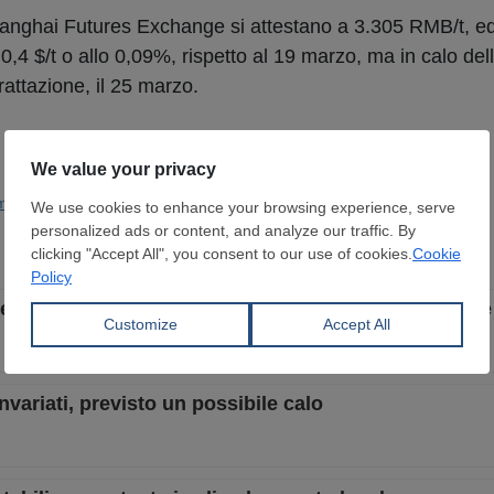
hanghai Futures Exchange si attestano a 3.305 RMB/t, eq
 0,4 $/t o allo 0,09%, rispetto al 19 marzo, ma in calo de
rattazione, il 25 marzo.
mo Oriente
Prod. Siderurgica
zi export grazie alla tenuta del mercato interno, debo
invariati, previsto un possibile calo