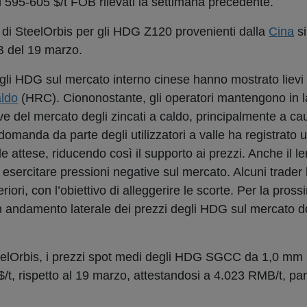
i 595-605 $/t FOB rilevati la settimana precedente.
o di SteelOrbis per gli HDG Z120 provenienti dalla
Cina
si
B del 19 marzo.
li HDG sul mercato interno cinese hanno mostrato lievi r
aldo
(HRC). Ciononostante, gli operatori mantengono in l
e del mercato degli zincati a caldo, principalmente a caus
domanda da parte degli utilizzatori a valle ha registrato 
e attese, riducendo così il supporto ai prezzi. Anche il le
sercitare pressioni negative sul mercato. Alcuni trader h
eriori, con l’obiettivo di alleggerire le scorte. Per la pros
un andamento laterale dei prezzi degli HDG sul mercato 
eelOrbis, i prezzi spot medi degli HDG SGCC da 1,0 mm
/t, rispetto al 19 marzo, attestandosi a 4.023 RMB/t, pari