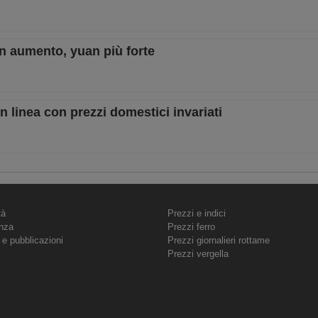
 in aumento, yuan più forte
 in linea con prezzi domestici invariati
tà
Prezzi e indici
nza
Prezzi ferro
 e pubblicazioni
Prezzi giornalieri rottame
Prezzi vergella