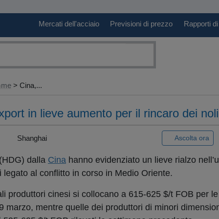
Mercati dell'acciaio
Previsioni di prezzo
Rapporti di
amme
> Cina,...
xport in lieve aumento per il rincaro dei noli
 |
Shanghai
Ascolta ora
 (HDG) dalla
Cina
hanno evidenziato un lieve rialzo nell’
 legato al conflitto in corso in Medio Oriente.
pali produttori cinesi si collocano a 615-625 $/t FOB per le
19 marzo, mentre quelle dei produttori di minori dimensio