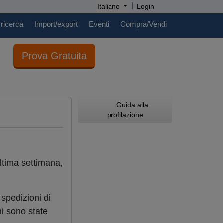
|
Italiano
Login
 ricerca
Import/export
Eventi
Compra/Vendi
Prova Gratuita
Guida alla
profilazione
ultima settimana,
 spedizioni di
ni sono state