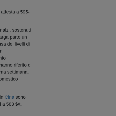
 attesta a 595-
ialzi, sostenuti
arga parte un
a dei livelli di
un
nto
anno riferito di
sima settimana,
domestico
 in
Cina
sono
 a 583 $/t,