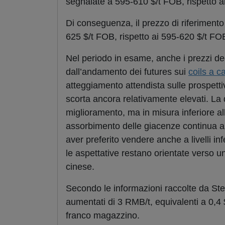
segnalate a 595-610 $/t FOB, rispetto a
Di conseguenza, il prezzo di riferiment
625 $/t FOB, rispetto ai 595-620 $/t FO
Nel periodo in esame, anche i prezzi deg
dall’andamento dei futures sui
coils a c
atteggiamento attendista sulle prospettiv
scorta ancora relativamente elevati. La 
miglioramento, ma in misura inferiore all
assorbimento delle giacenze continua a e
aver preferito vendere anche a livelli inf
le aspettative restano orientate verso 
cinese.
Secondo le informazioni raccolte da St
aumentati di 3 RMB/t, equivalenti a 0,4 $
franco magazzino.