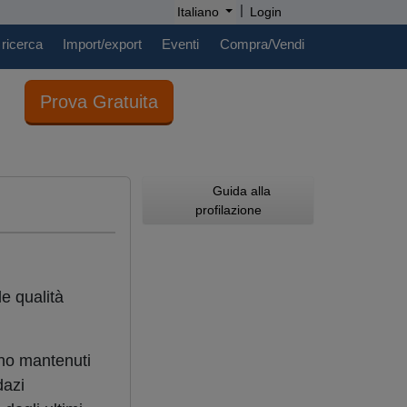
|
Italiano
Login
 ricerca
Import/export
Eventi
Compra/Vendi
Prova Gratuita
Guida alla
profilazione
le qualità
ano mantenuti
dazi