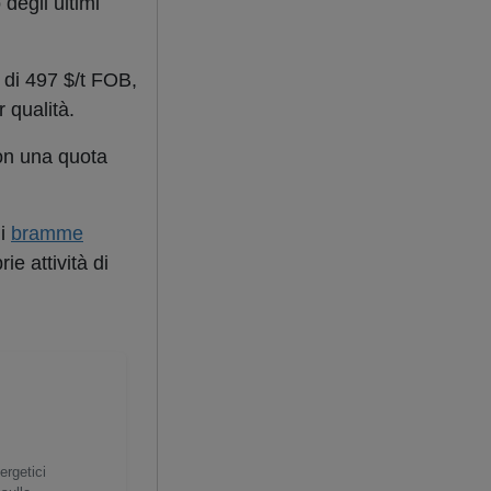
 degli ultimi
 di 497 $/t FOB,
 qualità.
on una quota
di
bramme
ie attività di
ergetici