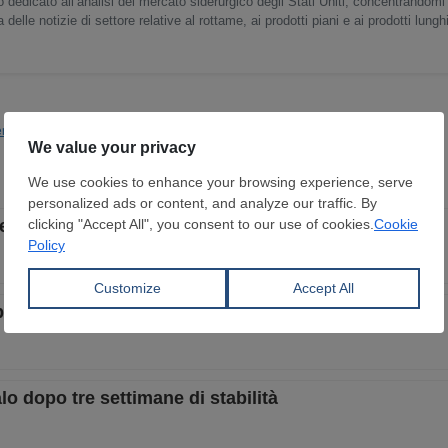
o dedicato all’analisi del mercato siderurgico degli Stati Uniti, concentrandomi
delle notizie di settore relative al rottame, ai prodotti piani e ai prodotti lunghi
rica
rescita su base settimanale
ile su base settimanale, migliorano le previsioni
lo dopo tre settimane di stabilità