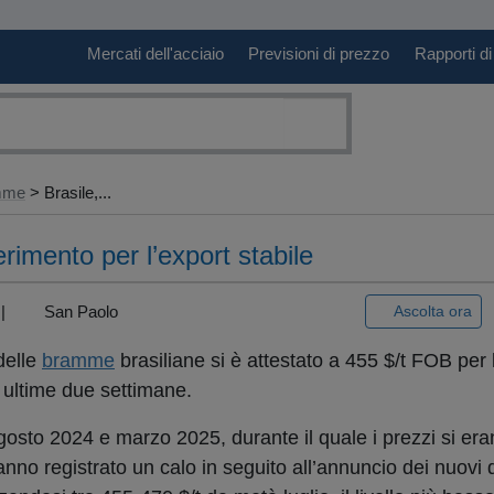
Mercati dell'acciaio
Previsioni di prezzo
Rapporti di
amme
> Brasile,...
rimento per l’export stabile
) |
San Paolo
Ascolta ora
 delle
bramme
brasiliane si è attestato a 455 $/t FOB per 
e ultime due settimane.
agosto 2024 e marzo 2025, durante il quale i prezzi si er
anno registrato un calo in seguito all’annuncio dei nuovi 