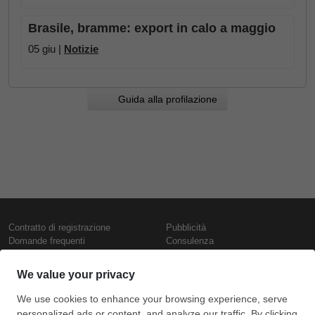
Brasile, bramme: export in calo a maggio
05 giu |
Notizie
Guida alla profilazione
Contratto di registrazione
Pubblicità
Domande frequenti
Consulenza
Informativa sull'uso dei cookie
Rapporti e pubblicazioni
Presentazione
Contattaci
Termini di utilizzo
Politica di riservatezza