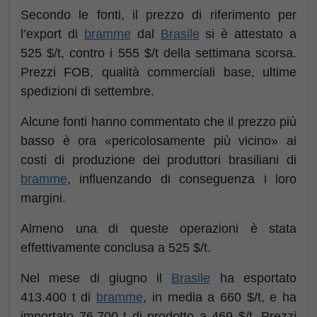
Secondo le fonti, il prezzo di riferimento per
l’export di
bramme
dal
Brasile
si è attestato a
525 $/t, contro i 555 $/t della settimana scorsa.
Prezzi FOB, qualità commerciali base, ultime
spedizioni di settembre.
Alcune fonti hanno commentato che il prezzo più
basso è ora «pericolosamente più vicino» ai
costi di produzione dei produttori brasiliani di
bramme
, influenzando di conseguenza i loro
margini.
Almeno una di queste operazioni è stata
effettivamente conclusa a 525 $/t.
Nel mese di giugno il
Brasile
ha esportato
413.400 t di
bramme
, in media a 660 $/t, e ha
importato 76.700 t di prodotto a 469 $/t. Prezzi