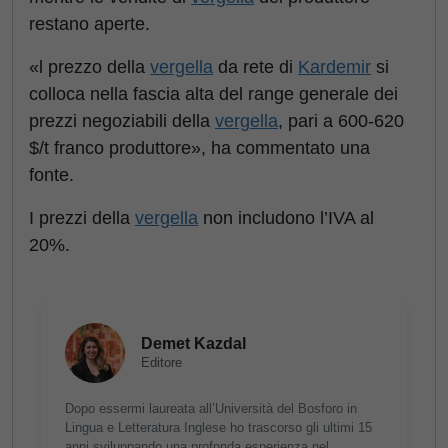
restano aperte.
«l prezzo della
vergella
da rete di
Kardemir
si
colloca nella fascia alta del range generale dei
prezzi negoziabili della
vergella
, pari a 600-620
$/t franco produttore», ha commentato una
fonte.
I prezzi della
vergella
non includono l’IVA al
20%.
Demet Kazdal
Editore
Dopo essermi laureata all’Università del Bosforo in
Lingua e Letteratura Inglese ho trascorso gli ultimi 15
anni sviluppando una profonda esperienza nel