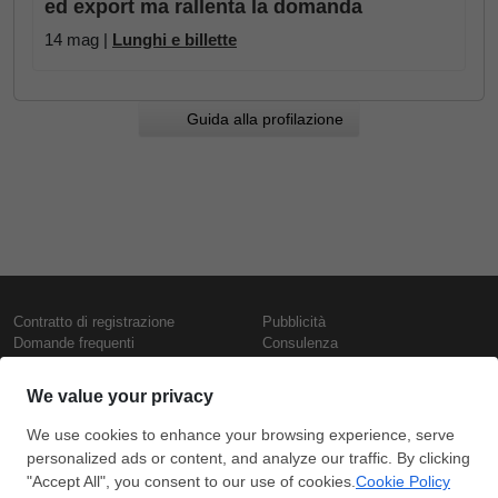
ed export ma rallenta la domanda
14 mag |
Lunghi e billette
Guida alla profilazione
Contratto di registrazione
Pubblicità
Domande frequenti
Consulenza
Informativa sull'uso dei cookie
Rapporti e pubblicazioni
Presentazione
Contattaci
Termini di utilizzo
Politica di riservatezza