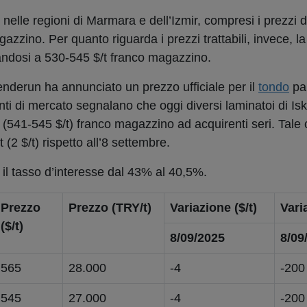
nelle regioni di Marmara e dell’Izmir, compresi i prezzi 
azzino. Per quanto riguarda i prezzi trattabili, invece, la 
estandosi a 530-545 $/t franco magazzino.
enderun ha annunciato un prezzo ufficiale per il
tondo
par
nti di mercato segnalano che oggi diversi laminatoi di I
541-545 $/t) franco magazzino ad acquirenti seri. Tale c
(2 $/t) rispetto all’8 settembre.
 il tasso d’interesse dal 43% al 40,5%.
Prezzo
Prezzo (TRY/t)
Variazione ($/t)
Vari
($/t)
8/09/2025
8/09
565
28.000
-4
-200
545
27.000
-4
-200