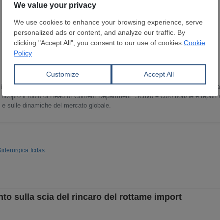
in Lingua e Letteratura Inglese ho trascorso gli ultimi 15 anni sviluppando un
 ricopro il ruolo di Head of Content Department. Scrivo e curo notizie e report
o e sulle dinamiche del mercato globale.
Siderurgica
Icdas
to sulla scia del rincaro del rottame import