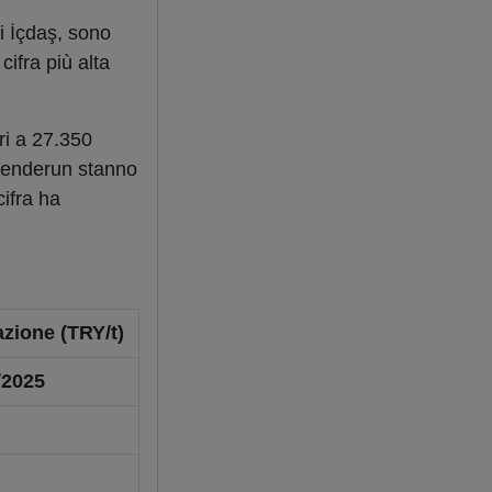
di İçdaş, sono
cifra più alta
i a 27.350
skenderun stanno
ifra ha
azione (TRY/t)
/2025