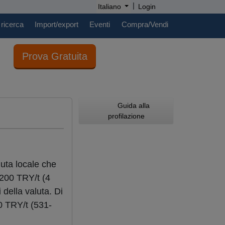
|
Italiano
Login
 ricerca
Import/export
Eventi
Compra/Vendi
Prova Gratuita
Guida alla
profilazione
luta locale che
 200 TRY/t (4
 della valuta. Di
0 TRY/t (531-