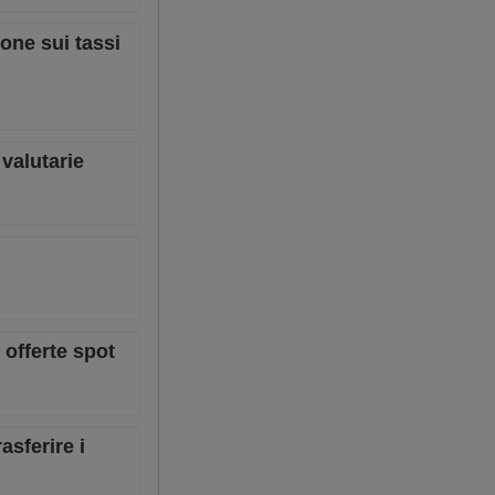
ione sui tassi
 valutarie
 offerte spot
asferire i