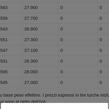
563
27.900
0
0
559
27.700
0
0
543
26.900
0
0
551
27.300
0
0
547
27.100
0
0
531
26.300
0
0
565
28.000
0
0
545
27.000
0
0
 base peso effettivo. I prezzi espressi in lire turche incl
si sono al netto dell’IVA.