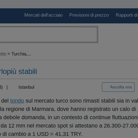
Mercati dell'acciaio
Previsioni di prezzo
Rapporti di
ette
> Turchia,...
lopiù stabili
+3) |
Istanbul
Ascolta ora
t del
tondo
sul mercato turco sono rimasti stabili sia in va
r la regione di Marmara, dove hanno registrato un calo di
la debole domanda, in un contesto di continue fluttuazioni
da 12 mm nel mercato spot si attestano a 26.300-27.00
so di cambio a 1 USD = 41,31 TRY.