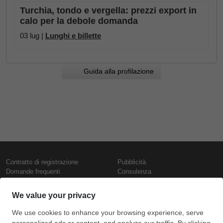
Turchia, tondo e vergella: prezzi export in
calo per la debole domanda
03 lug |
Lunghi e billette
Guida alla profilazione
Contratto di registrazione
Pubblicità
Domande frequenti
Consulenza
Informativa sull'uso dei cookie
Rapporti e pubblicazioni
Presentazione
Contattaci
Termini di utilizzo
Politica di riservatezza