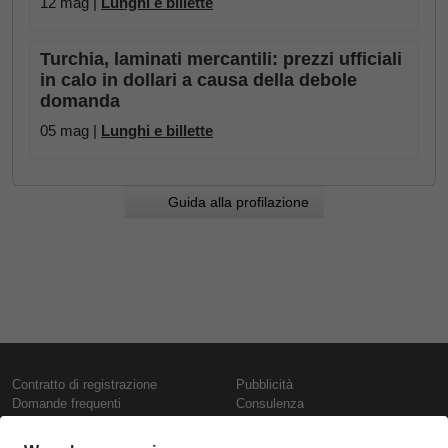
12 mag |
Lunghi e billette
Turchia, laminati mercantili: prezzi ufficiali
in calo in dollari a causa della debole
domanda
05 mag |
Lunghi e billette
Guida alla profilazione
Contratto di registrazione
Pubblicità
Domande frequenti
Consulenza
Informativa sull'uso dei cookie
Rapporti e pubblicazioni
Presentazione