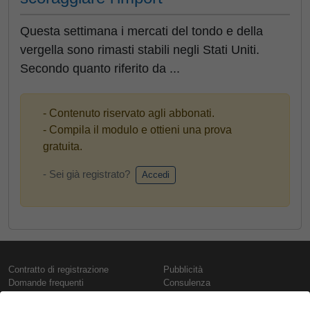
Questa settimana i mercati del tondo e della
vergella sono rimasti stabili negli Stati Uniti.
Secondo quanto riferito da ...
- Contenuto riservato agli abbonati.
- Compila il modulo e ottieni una prova
gratuita.
- Sei già registrato?
Accedi
Contratto di registrazione
Pubblicità
Domande frequenti
Consulenza
Informativa sull'uso dei cookie
Rapporti e pubblicazioni
Presentazione