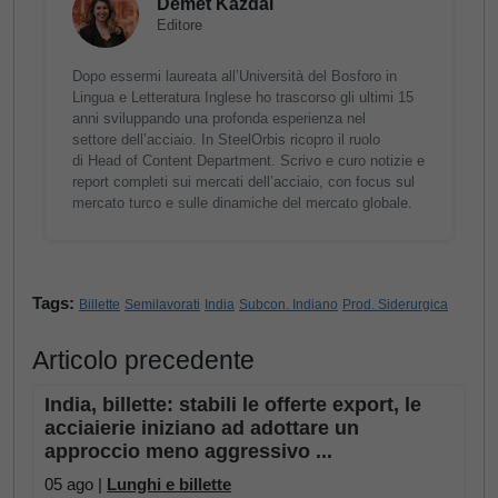
Demet Kazdal
Editore
Dopo essermi laureata all’Università del Bosforo in
Lingua e Letteratura Inglese ho trascorso gli ultimi 15
anni sviluppando una profonda esperienza nel
settore dell’acciaio. In SteelOrbis ricopro il ruolo
di Head of Content Department. Scrivo e curo notizie e
report completi sui mercati dell’acciaio, con focus sul
mercato turco e sulle dinamiche del mercato globale.
Tags:
Billette
Semilavorati
India
Subcon. Indiano
Prod. Siderurgica
Articolo precedente
India, billette: stabili le offerte export, le
acciaierie iniziano ad adottare un
approccio meno aggressivo ...
05 ago |
Lunghi e billette