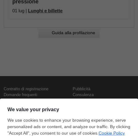
pressione
01 lug |
Lunghi e billette
Guida alla profilazione
Contratto di registrazione
Pubblicità
Domande frequenti
Consulenza
Informativa sull'uso dei cookie
Rapporti e pubblicazioni
Presentazione
Contattaci
Termini di utilizzo
Politica di riservatezza