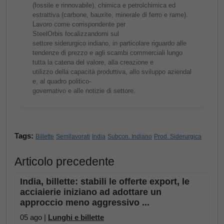
(fossile e rinnovabile), chimica e petrolchimica ed
estrattiva (carbone, bauxite, minerale di ferro e rame).
Lavoro come corrispondente per
SteelOrbis focalizzandomi sul
settore siderurgico indiano, in particolare riguardo alle
tendenze di prezzo e agli scambi commerciali lungo
tutta la catena del valore, alla creazione e
utilizzo della capacità produttiva, allo sviluppo aziendal
e, al quadro politico-
governativo e alle notizie di settore.
Tags:
Billette
Semilavorati
India
Subcon. Indiano
Prod. Siderurgica
Articolo precedente
India, billette: stabili le offerte export, le
acciaierie iniziano ad adottare un
approccio meno aggressivo ...
05 ago |
Lunghi e billette