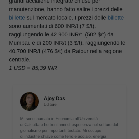
grandi acciaierie integrate chiuse per
manutenzione, hanno fatto salire i prezzi delle
billette
sul mercato locale. I prezzi delle
billette
sono aumentati di 600
INR/t
(7 $/t),
raggiungendo le 42.900
INR/t
(502 $/t) da
Mumbai, e di 200
INR/t
(3 $/t), raggiungendo le
40.700
INR/t
(476 $/t) da Raipur nella regione
centrale.
1 USD = 85,39
INR
Ajoy Das
Editore
Mi sono laureato in Economia all’Università
di Calcutta e ho trent’anni di esperienza nel settore del
giornalismo per importanti testate. Mi occupo
di industrie chiave come ferro e acciaio, energia