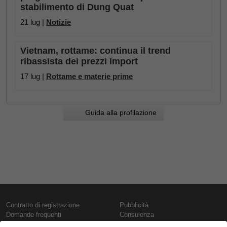
stabilimento di Dung Quat
21 lug |
Notizie
Vietnam, rottame: continua il trend
ribassista dei prezzi import
17 lug |
Rottame e materie prime
Guida alla profilazione
Contratto di registrazione
Pubblicità
Domande frequenti
Consulenza
Informativa sull'uso dei cookie
Rapporti e pubblicazioni