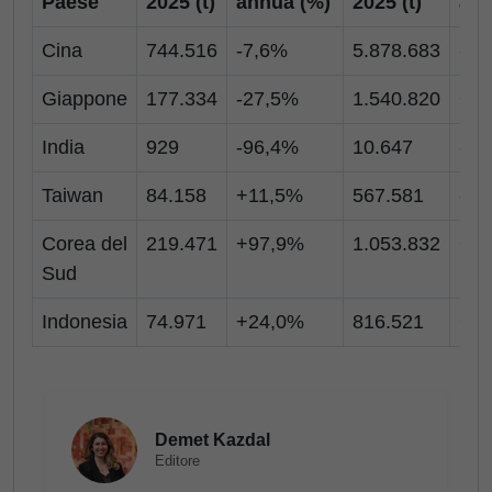
Paese
2025 (t)
annua (%)
2025 (t)
ann
Cina
744.516
-7,6%
5.878.683
-18
Giappone
177.334
-27,5%
1.540.820
+1
India
929
-96,4%
10.647
-94
Taiwan
84.158
+11,5%
567.581
-4,
Corea del
219.471
+97,9%
1.053.832
+3
Sud
Indonesia
74.971
+24,0%
816.521
+7
Demet Kazdal
Editore