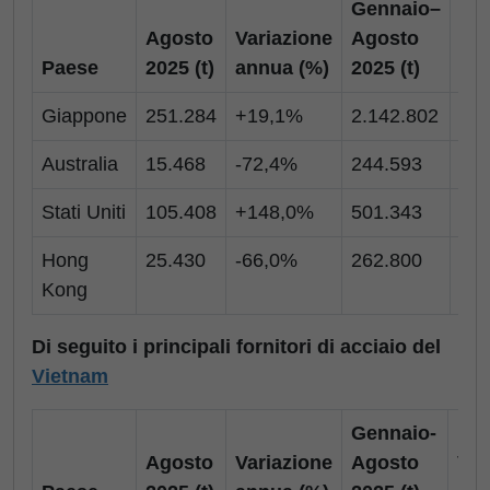
Gennaio–
Agosto
Variazione
Agosto
Var
Paese
2025 (t)
annua (%)
2025 (t)
an
Giappone
251.284
+19,1%
2.142.802
+3
Australia
15.468
-72,4%
244.593
+1
Stati Uniti
105.408
+148,0%
501.343
+4
Hong
25.430
-66,0%
262.800
-3
Kong
Di seguito i principali fornitori di acciaio del
Vietnam
Gennaio-
Agosto
Variazione
Agosto
Var