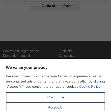
Guida alla profilazione
Contratto di registrazione
Pubblicità
Domande frequenti
Consulenza
Informativa sull'uso dei cookie
Rapporti e pubblicazioni
Presentazione
Contattaci
Termini di utilizzo
Politica di riservatezza
Prezzi e indici
Copyright © SteelOrbis Electronic
Marketplace Inc.
Prezzi ferro
Tutti i diritti riservati
Prezzi giornalieri rottame
Prezzi vergella
Abbonamento
Pagamento