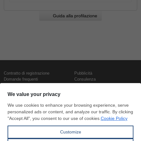
Guida alla profilazione
Contratto di registrazione
Pubblicità
Domande frequenti
Consulenza
Informativa sull'uso dei cookie
Rapporti e pubblicazioni
Presentazione
Contattaci
Termini di utilizzo
Politica di riservatezza
Prezzi e indici
Copyright © SteelOrbis Electronic
Marketplace Inc.
Prezzi ferro
Tutti i diritti riservati
Prezzi giornalieri rottame