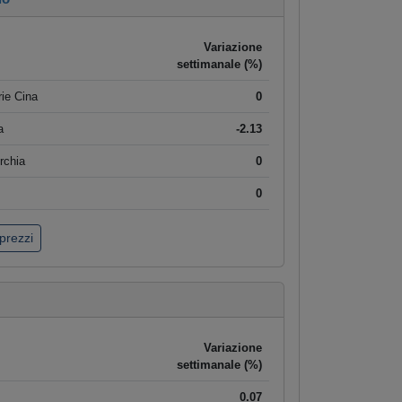
Variazione
settimanale (%)
ie Cina
0
a
-2.13
rchia
0
0
 prezzi
Variazione
settimanale (%)
0.07