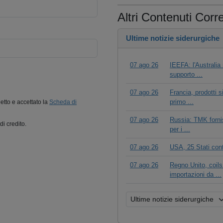
Altri Contenuti Corre
Ultime notizie siderurgiche
07 ago 26
IEEFA: l'Australia 
supporto ...
07 ago 26
Francia, prodotti s
primo ...
letto e accettato la
Scheda di
07 ago 26
Russia: TMK fornis
di credito.
per i ...
07 ago 26
USA, 25 Stati cont
07 ago 26
Regno Unito, coils
importazioni da ...