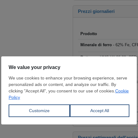
Prezzi giornalieri
Prodotto
Minerale di ferro
- 62% Fe, CFR
Rottame
- HMS I/II 80:20, CFR T
Billette
- FOB Cina, $/t
Tondo per cemento armato
- F
Coils laminati a caldo (HRC)
- 
€/t
Fai clic per visualizzare tutti i
Prezzi settimanali dell'accia