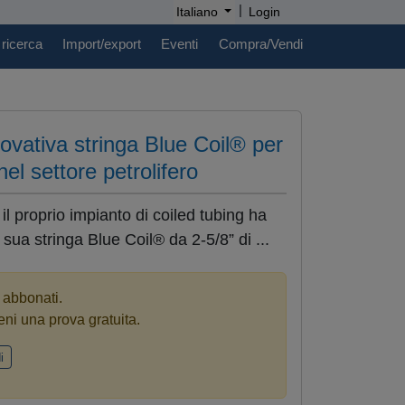
|
Italiano
Login
 ricerca
Import/export
Eventi
Compra/Vendi
nnovativa stringa Blue Coil® per
nel settore petrolifero
l proprio impianto di coiled tubing ha
sua stringa Blue Coil® da 2-5/8” di ...
i abbonati.
eni una prova gratuita.
i