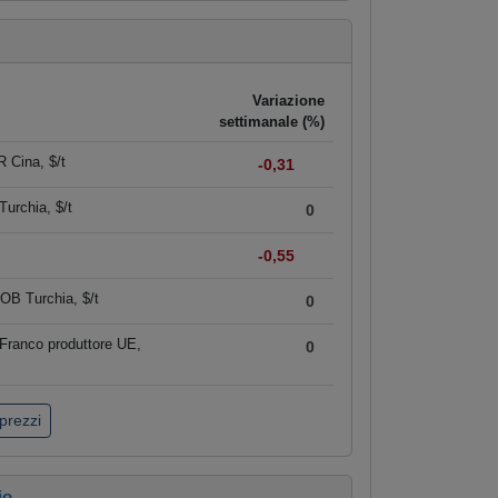
Variazione
settimanale (%)
 Cina, $/t
-0,31
urchia, $/t
0
-0,55
OB Turchia, $/t
0
Franco produttore UE,
0
 prezzi
io