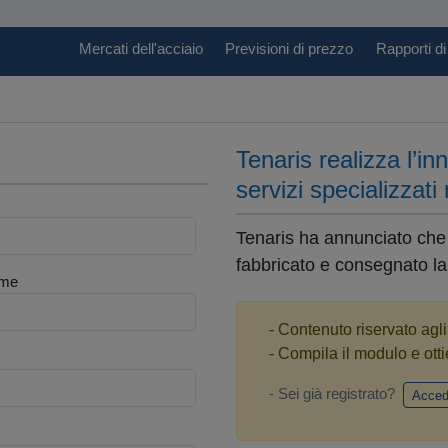
Mercati dell'acciaio
Previsioni di prezzo
Rapporti di
Tenaris realizza l’i
servizi specializzati 
Tenaris ha annunciato che i
fabbricato e consegnato la 
me
- Contenuto riservato agl
- Compila il modulo e otti
- Sei già registrato?
Acced