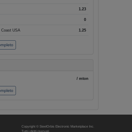
1.23
0
t Coast USA
1.25
completo
/ mton
completo
Copyright © SteelOrbis Electronic Marketplace Inc.
Tutti i diritti riservati