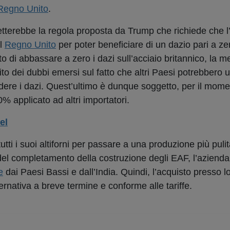
Regno Unito
.
ispetterebbe la regola proposta da Trump che richiede che 
el
Regno Unito
per poter beneficiare di un dazio pari a zer
o di abbassare a zero i dazi sull’acciaio britannico, la me
to dei dubbi emersi sul fatto che altri Paesi potrebbero ut
ere i dazi. Quest’ultimo è dunque soggetto, per il mome
 applicato ad altri importatori.
el
tti i suoi altiforni per passare a una produzione più puli
 del completamento della costruzione degli EAF, l’azienda
e
dai Paesi Bassi e dall’India. Quindi, l’acquisto presso l
ternativa a breve termine e conforme alle tariffe.