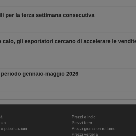
li per la terza settimana consecutiva
 calo, gli esportatori cercano di accelerare le vendit
l periodo gennaio-maggio 2026
tà
Prezzi e indici
nza
Prezzi ferro
 e pubblicazioni
Prezzi giornalieri rottame
Prezzi vergella