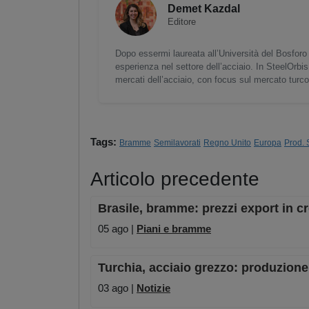
Demet Kazdal
Editore
Dopo essermi laureata all’Università del Bosforo 
esperienza nel settore dell’acciaio. In SteelOrbis
mercati dell’acciaio, con focus sul mercato turc
Tags:
Bramme
Semilavorati
Regno Unito
Europa
Prod. 
Articolo precedente
Brasile, bramme: prezzi export in c
05 ago |
Piani e bramme
Turchia, acciaio grezzo: produzion
03 ago |
Notizie