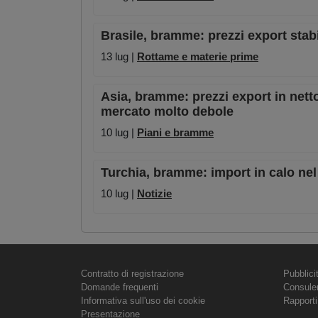
Brasile, bramme: prezzi export stabi
13 lug |
Rottame e materie prime
Asia, bramme: prezzi export in netto
mercato molto debole
10 lug |
Piani e bramme
Turchia, bramme: import in calo ne
10 lug |
Notizie
Contratto di registrazione
Pubblici
Domande frequenti
Consule
Informativa sull'uso dei cookie
Rapporti
Presentazione