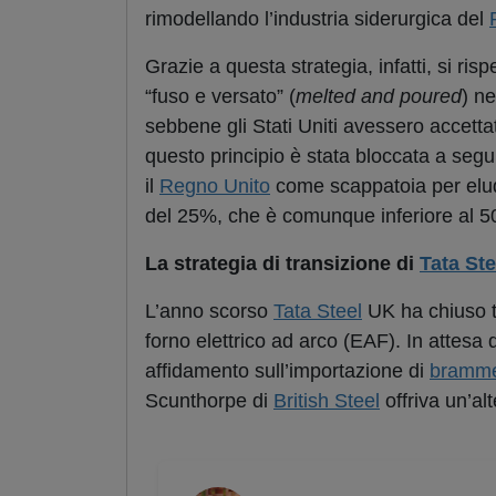
rimodellando l’industria siderurgica del
Grazie a questa strategia, infatti, si r
“fuso e versato” (
melted and poured
) n
sebbene gli Stati Uniti avessero accettat
questo principio è stata bloccata a segui
il
Regno Unito
come scappatoia per elud
del 25%, che è comunque inferiore al 50%
La strategia di transizione di
Tata Ste
L’anno scorso
Tata Steel
UK ha chiuso tu
forno elettrico ad arco (EAF). In attesa
affidamento sull’importazione di
bramm
Scunthorpe di
British Steel
offriva un’al