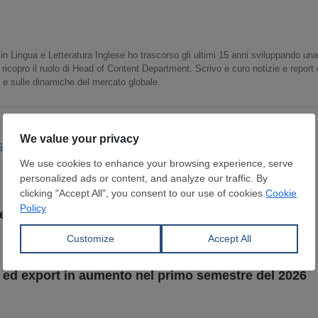
in Lingua e Letteratura Inglese ho trascorso gli ultimi 15 anni sviluppando un
 ricopro il ruolo di Head of Content Department. Scrivo e curo notizie e report
o e sulle dinamiche del mercato globale.
Siderurgica
Quote e Dazi
British Steel
Tata Steel
rescita su base settimanale
e ed export in aumento nel primo semestre del 2026