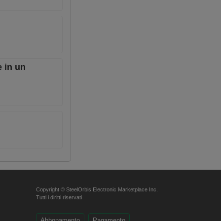
e in un
Copyright © SteelOrbis Electronic Marketplace Inc.
Tutti i diritti riservati
Abbonamento
Pagamento