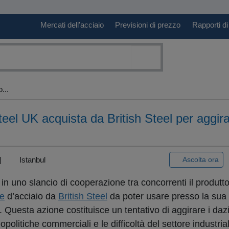
Mercati dell'acciaio
Previsioni di prezzo
Rapporti di
...
el UK acquista da British Steel per aggirar
) |
Istanbul
Ascolta ora
n uno slancio di cooperazione tra concorrenti il produtto
e
d’acciaio da
British Steel
da poter usare presso la sua 
. Questa azione costituisce un tentativo di aggirare i dazi
olitiche commerciali e le difficoltà del settore industria